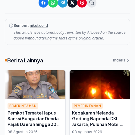
Sumber:
nikel.co.id
This article was automatically rewritten by AI based on the source
above without altering the facts of the original article.
Berita Lainnya
Indeks
PEMERINTAHAN
PEMERINTAHAN
Pemkot Ternate Hapus
Kebakaran Melanda
Sanksi Bunga dan Denda
Gedung Bapenda DKI
Pajak Daerah hingga 30
Jakarta, Puluhan Mobil
September 2026, Cukup
Damkar Dikerahkan ke
08 Agustus 2026
08 Agustus 2026