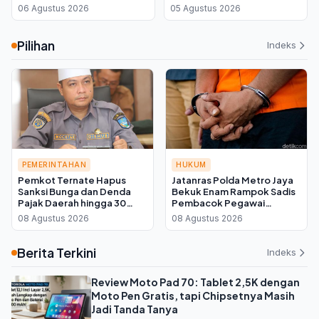
Instruksikan Perbaikan
Koperasi Merah Putih,
06 Agustus 2026
05 Agustus 2026
Jaringan Distribusi Air
Kuota Sawah 7.500
Hektare Melayang
Pilihan
Indeks
PEMERINTAHAN
HUKUM
Pemkot Ternate Hapus
Jatanras Polda Metro Jaya
Sanksi Bunga dan Denda
Bekuk Enam Rampok Sadis
Pajak Daerah hingga 30
Pembacok Pegawai
September 2026, Cukup
Koperasi di Cibitung
08 Agustus 2026
08 Agustus 2026
Bayar Pokok
Berita Terkini
Indeks
Review Moto Pad 70: Tablet 2,5K dengan
Moto Pen Gratis, tapi Chipsetnya Masih
Jadi Tanda Tanya