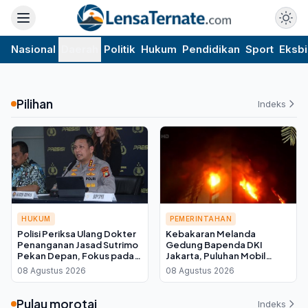
Nasional
Daerah
Politik
Hukum
Pendidikan
Sport
Eksbi
Pilihan
Indeks
HUKUM
PEMERINTAHAN
Polisi Periksa Ulang Dokter
Kebakaran Melanda
Penanganan Jasad Sutrimo
Gedung Bapenda DKI
Pekan Depan, Fokus pada
Jakarta, Puluhan Mobil
Kondisi Korban
Damkar Dikerahkan ke
08 Agustus 2026
08 Agustus 2026
Lokasi
Pulau morotai
Indeks