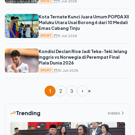
11 Juli 2026
SPORT
Kota Ternate Kunci Juara Umum POPDA XII
Maluku Utara Usai Borong 6 dari 10 Medali
Emas Cabang Tinju
11 Juli 2026
SPORT
Kondisi Declan Rice Jadi Teka-Teki Jelang
Inggris vs Norwegia di Perempat Final
Piala Dunia 2026
10 Juli 2026
SPORT
1
2
3
›
»
Trending
Indeks