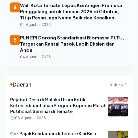
Wali Kota Ternate Lepas Kontingen Pramuka
4
Penggalang untuk Jamnas 2026 di Cibubur,
Titip Pesan Jaga Nama Baik dan Kenalkan
Budaya Lokal
04 Agustus 2026
PLN EPI Dorong Standarisasi Biomassa PLTU,
5
Targetkan Rantai Pasok Lebih Efisien dan
Andal
04 Agustus 2026
Daerah
Indeks
Pejabat Desa di Maluku Utara Kritik
Ketersediaan Lahan Program Koperasi Merah
Putih saat Seminar di Ternate
06 Agustus 2026
Cek Pajak Kendaraan di Ternate Kini Bisa