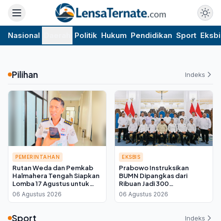
Nasional
Daerah
Politik
Hukum
Pendidikan
Sport
Eksbi
Pilihan
Indeks
PEMERINTAHAN
EKSBIS
Rutan Weda dan Pemkab
Prabowo Instruksikan
Halmahera Tengah Siapkan
BUMN Dipangkas dari
Lomba 17 Agustus untuk
Ribuan Jadi 300
Warga Binaan, Ini Kata Plh
Perusahaan, Kadin Kalteng:
06 Agustus 2026
06 Agustus 2026
Kepala Rutan
Infrastruktur Kembali ke
Swasta
Sport
Indeks