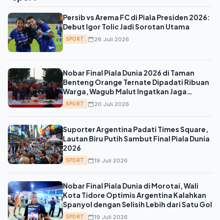
Persib vs Arema FC di Piala Presiden 2026:
Debut Igor Tolic Jadi Sorotan Utama
26 Juli 2026
SPORT
Nobar Final Piala Dunia 2026 di Taman
Benteng Orange Ternate Dipadati Ribuan
Warga, Wagub Malut Ingatkan Jaga
Persatuan
20 Juli 2026
SPORT
Suporter Argentina Padati Times Square,
Lautan Biru Putih Sambut Final Piala Dunia
2026
19 Juli 2026
SPORT
Nobar Final Piala Dunia di Morotai, Wali
Kota Tidore Optimis Argentina Kalahkan
Spanyol dengan Selisih Lebih dari Satu Gol
19 Juli 2026
SPORT