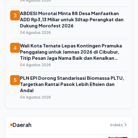
04 Agustus 2026
ABDESI Morotai Minta 88 Desa Manfaatkan
3
ADD Rp3,13 Miliar untuk Siltap Perangkat dan
Dukung Morofest 2026
04 Agustus 2026
Wali Kota Ternate Lepas Kontingen Pramuka
4
Penggalang untuk Jamnas 2026 di Cibubur,
Titip Pesan Jaga Nama Baik dan Kenalkan
Budaya Lokal
04 Agustus 2026
PLN EPI Dorong Standarisasi Biomassa PLTU,
5
Targetkan Rantai Pasok Lebih Efisien dan
Andal
04 Agustus 2026
Daerah
Indeks