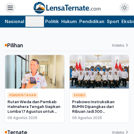
Nasional
Daerah
Politik
Hukum
Pendidikan
Sport
Eksbi
Pilihan
Indeks
PEMERINTAHAN
EKSBIS
Rutan Weda dan Pemkab
Prabowo Instruksikan
Halmahera Tengah Siapkan
BUMN Dipangkas dari
Lomba 17 Agustus untuk
Ribuan Jadi 300
Warga Binaan, Ini Kata Plh
Perusahaan, Kadin Kalteng:
06 Agustus 2026
06 Agustus 2026
Kepala Rutan
Infrastruktur Kembali ke
Swasta
Ternate
Indeks