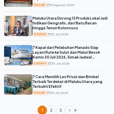
01 Agustus 2026
RAGAM
Maluku Utara Dorong 13 Produk Lokal Jadi
Indikasi Geografis, dari Batu Bacan
hingga Tenun Koloncucu
31 Juli 2026
DAERAH
7 Kapal dari Pelabuhan Manado Siap
Layani Rute ke Sulut dan Malut Besok
Kamis 30 Juli 2026, Simak Jadwal
Lengkapnya
30 Juli 2026
DAERAH
7 Cara Memilih Les Privat dan Bimbel
Terbaik Terdekat di Maluku Utara yang
Terbukti Efektif
29 Juli 2026
RAGAM
1
2
3
›
»