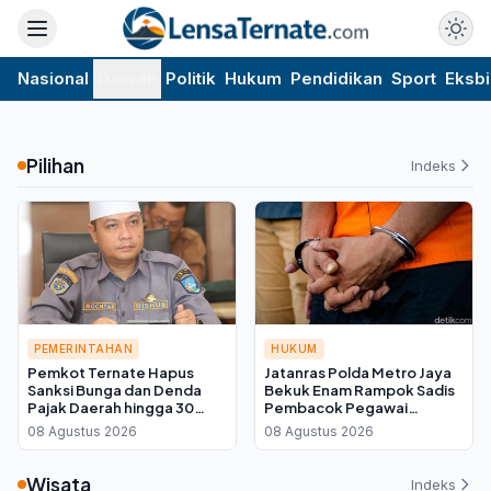
Nasional
Daerah
Politik
Hukum
Pendidikan
Sport
Eksbi
Pilihan
Indeks
PEMERINTAHAN
HUKUM
Pemkot Ternate Hapus
Jatanras Polda Metro Jaya
Sanksi Bunga dan Denda
Bekuk Enam Rampok Sadis
Pajak Daerah hingga 30
Pembacok Pegawai
September 2026, Cukup
Koperasi di Cibitung
08 Agustus 2026
08 Agustus 2026
Bayar Pokok
Wisata
Indeks