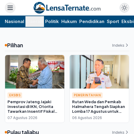
Nasional
Daerah
Politik
Hukum
Pendidikan
Sport
Eksbi
Pilihan
Indeks
EKSBIS
PEMERINTAHAN
Pemprov Jateng Jajaki
Rutan Weda dan Pemkab
Investasi di IKN, Otorita
Halmahera Tengah Siapkan
Tawarkan Insentif Fiskal
Lomba 17 Agustus untuk
bagi Daerah Mitra
Warga Binaan, Ini Kata Plh
07 Agustus 2026
06 Agustus 2026
Kepala Rutan
Pulau taliabu
Indeks