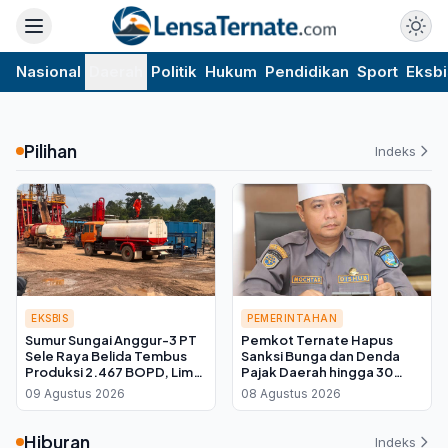
Nasional
Daerah
Politik
Hukum
Pendidikan
Sport
Eksbi
Pilihan
Indeks
EKSBIS
PEMERINTAHAN
Sumur Sungai Anggur-3 PT
Pemkot Ternate Hapus
Sele Raya Belida Tembus
Sanksi Bunga dan Denda
Produksi 2.467 BOPD, Lima
Pajak Daerah hingga 30
Kali Lipat dari Target
September 2026, Cukup
09 Agustus 2026
08 Agustus 2026
Bayar Pokok
Hiburan
Indeks