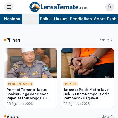
Nasional
Daerah
Politik
Hukum
Pendidikan
Sport
Eksbi
Pilihan
Indeks
PEMERINTAHAN
HUKUM
Pemkot Ternate Hapus
Jatanras Polda Metro Jaya
Sanksi Bunga dan Denda
Bekuk Enam Rampok Sadis
Pajak Daerah hingga 30
Pembacok Pegawai
September 2026, Cukup
Koperasi di Cibitung
08 Agustus 2026
08 Agustus 2026
Bayar Pokok
Video
Indeks