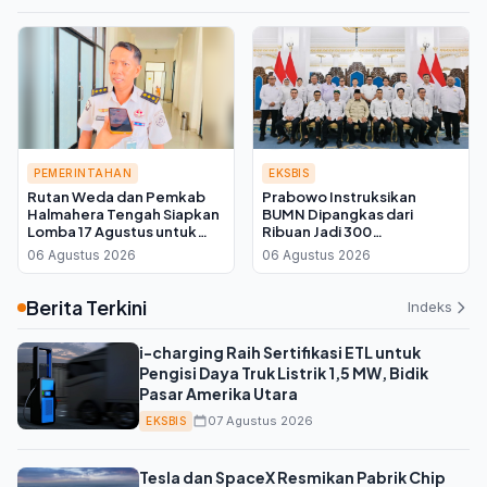
PEMERINTAHAN
EKSBIS
Rutan Weda dan Pemkab
Prabowo Instruksikan
Halmahera Tengah Siapkan
BUMN Dipangkas dari
Lomba 17 Agustus untuk
Ribuan Jadi 300
Warga Binaan, Ini Kata Plh
Perusahaan, Kadin Kalteng:
06 Agustus 2026
06 Agustus 2026
Kepala Rutan
Infrastruktur Kembali ke
Swasta
Berita Terkini
Indeks
i-charging Raih Sertifikasi ETL untuk
Pengisi Daya Truk Listrik 1,5 MW, Bidik
Pasar Amerika Utara
07 Agustus 2026
EKSBIS
Tesla dan SpaceX Resmikan Pabrik Chip