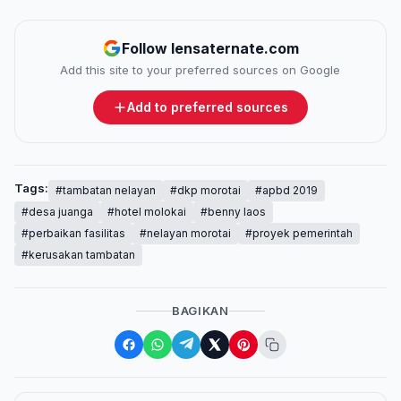
Follow lensaternate.com
Add this site to your preferred sources on Google
Add to preferred sources
Tags:
#tambatan nelayan
#dkp morotai
#apbd 2019
#desa juanga
#hotel molokai
#benny laos
#perbaikan fasilitas
#nelayan morotai
#proyek pemerintah
#kerusakan tambatan
BAGIKAN