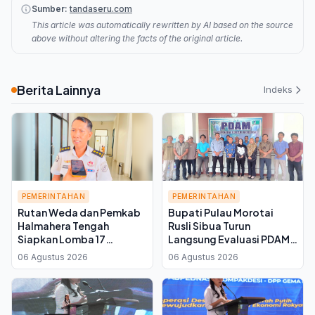
Sumber:
tandaseru.com
This article was automatically rewritten by AI based on the source
above without altering the facts of the original article.
Berita Lainnya
Indeks
PEMERINTAHAN
PEMERINTAHAN
Rutan Weda dan Pemkab
Bupati Pulau Morotai
Halmahera Tengah
Rusli Sibua Turun
Siapkan Lomba 17
Langsung Evaluasi PDAM,
Agustus untuk Warga
Instruksikan Perbaikan
06 Agustus 2026
06 Agustus 2026
Binaan, Ini Kata Plh Kepala
Jaringan Distribusi Air
Rutan