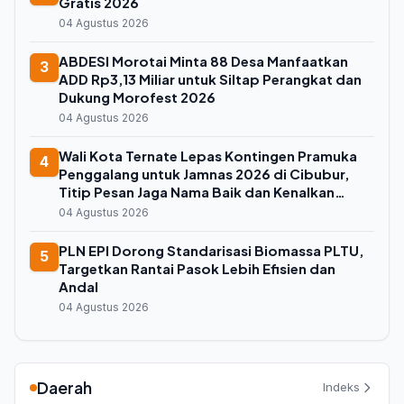
Gratis 2026
04 Agustus 2026
ABDESI Morotai Minta 88 Desa Manfaatkan
3
ADD Rp3,13 Miliar untuk Siltap Perangkat dan
Dukung Morofest 2026
04 Agustus 2026
Wali Kota Ternate Lepas Kontingen Pramuka
4
Penggalang untuk Jamnas 2026 di Cibubur,
Titip Pesan Jaga Nama Baik dan Kenalkan
Budaya Lokal
04 Agustus 2026
PLN EPI Dorong Standarisasi Biomassa PLTU,
5
Targetkan Rantai Pasok Lebih Efisien dan
Andal
04 Agustus 2026
Daerah
Indeks