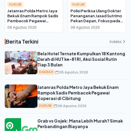
HUKUM
HUKUM
Jatanras Polda Metro Jaya
Polisi Periksa Ulang Dokter
Bekuk Enam Rampok Sadis
Penanganan Jasad Sutrimo
Pembacok Pegawai
Pekan Depan, Fokus pada
Koperasi di Cibitung
Kondisi Korban
08 Agustus 2026
08 Agustus 2026
Berita Terkini
Indeks
Bela Hotel Ternate Kumpulkan 18 Kantong
Darah di HUT ke-81 RI, Aksi Sosial Rutin
Tiap 3 Bulan
08 Agustus 2026
DAERAH
Jatanras Polda Metro Jaya Bekuk Enam
Rampok Sadis Pembacok Pegawai
Koperasi di Cibitung
08 Agustus 2026
HUKUM
Grab vs Gojek: Mana Lebih Murah? Simak
Perbandingan Biayanya