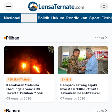
Nasional
Daerah
Politik
Hukum
Pendidikan
Sport
Eksbi
Pilihan
Indeks
PEMERINTAHAN
EKSBIS
Kebakaran Melanda
Pemprov Jateng Jajaki
Gedung Bapenda DKI
Investasi di IKN, Otorita
Jakarta, Puluhan Mobil
Tawarkan Insentif Fiskal
Damkar Dikerahkan ke
bagi Daerah Mitra
08 Agustus 2026
07 Agustus 2026
Lokasi
Bansos
Indeks