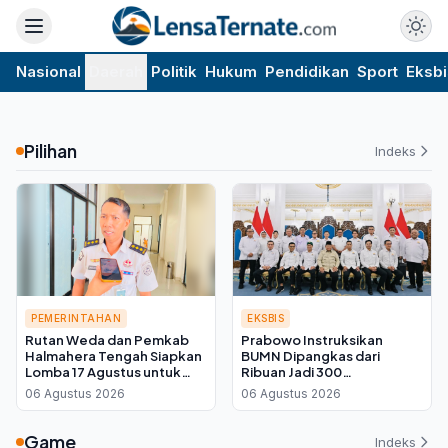
Nasional
Daerah
Politik
Hukum
Pendidikan
Sport
Eksbi
Pilihan
Indeks
PEMERINTAHAN
EKSBIS
Rutan Weda dan Pemkab
Prabowo Instruksikan
Halmahera Tengah Siapkan
BUMN Dipangkas dari
Lomba 17 Agustus untuk
Ribuan Jadi 300
Warga Binaan, Ini Kata Plh
Perusahaan, Kadin Kalteng:
06 Agustus 2026
06 Agustus 2026
Kepala Rutan
Infrastruktur Kembali ke
Swasta
Game
Indeks