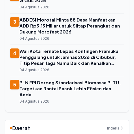
Gratis 2026
04 Agustus 2026
ABDESI Morotai Minta 88 Desa Manfaatkan
3
ADD Rp3,13 Miliar untuk Siltap Perangkat dan
Dukung Morofest 2026
04 Agustus 2026
Wali Kota Ternate Lepas Kontingen Pramuka
4
Penggalang untuk Jamnas 2026 di Cibubur,
Titip Pesan Jaga Nama Baik dan Kenalkan
Budaya Lokal
04 Agustus 2026
PLN EPI Dorong Standarisasi Biomassa PLTU,
5
Targetkan Rantai Pasok Lebih Efisien dan
Andal
04 Agustus 2026
Daerah
Indeks