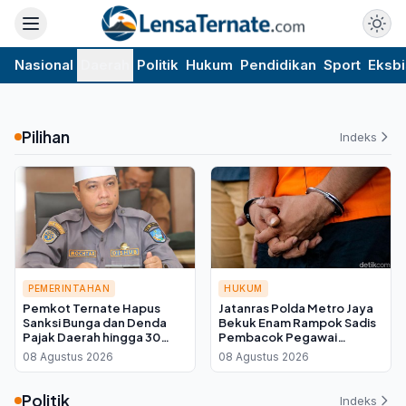
Nasional
Daerah
Politik
Hukum
Pendidikan
Sport
Eksbi
Pilihan
Indeks
PEMERINTAHAN
HUKUM
Pemkot Ternate Hapus
Jatanras Polda Metro Jaya
Sanksi Bunga dan Denda
Bekuk Enam Rampok Sadis
Pajak Daerah hingga 30
Pembacok Pegawai
September 2026, Cukup
Koperasi di Cibitung
08 Agustus 2026
08 Agustus 2026
Bayar Pokok
Politik
Indeks