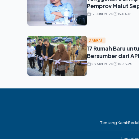
Pemprov Malut Seg
12 Juni 2026
15:04:01
DAERAH
17 Rumah Baru untu
Bersumber dari AP
26 Mei 2026
19:38:29
Tentang Kami
Reda
Lensatern