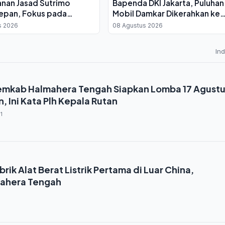
nan Jasad Sutrimo
Bapenda DKI Jakarta, Puluhan
epan, Fokus pada
Mobil Damkar Dikerahkan ke
 Korban
Lokasi
s 2026
08 Agustus 2026
In
emkab Halmahera Tengah Siapkan Lomba 17 Agust
, Ini Kata Plh Kepala Rutan
1
ik Alat Berat Listrik Pertama di Luar China,
mahera Tengah