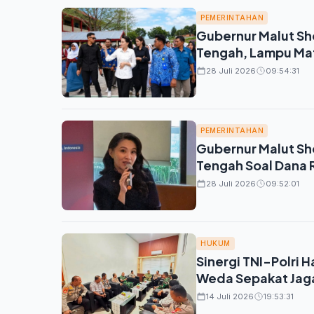
PEMERINTAHAN
Gubernur Malut Sh
Tengah, Lampu Mat
28 Juli 2026
09:54:31
PEMERINTAHAN
Gubernur Malut Sh
Tengah Soal Dana R
28 Juli 2026
09:52:01
HUKUM
Sinergi TNI-Polri
Weda Sepakat Jaga
14 Juli 2026
19:53:31