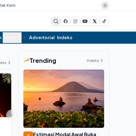
tak Kami
m
More
Advertorial
Indeks
Trending
Indeks
deks
EKSBIS
PEMERINTAHAN
Pemprov Jateng Jajaki Investasi
Rutan Weda
Estimasi Modal Awal Buka