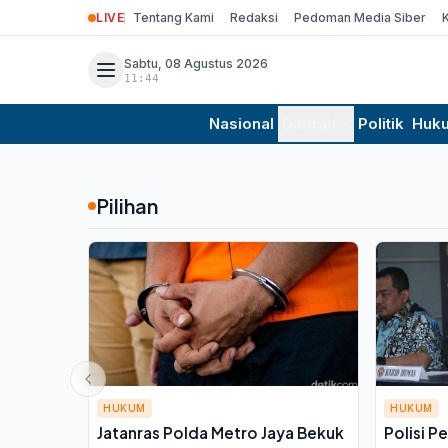
LIVE
Tentang Kami
Redaksi
Pedoman Media Siber
Sabtu, 08 Agustus 2026
11:44
Nasional
Daerah
Politik
Huk
Pilihan
HUKUM
HUKUM
Jatanras Polda Metro Jaya Bekuk
Polisi P