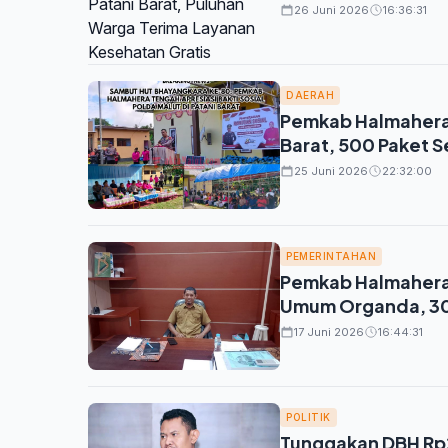
26 Juni 2026
16:36:31
DAERAH
Pemkab Halmahera T
Barat, 500 Paket
25 Juni 2026
22:32:00
PEMERINTAHAN
Pemkab Halmahera 
Umum Organda, 30
17 Juni 2026
16:44:31
POLITIK
Tunggakan DBH Rp2