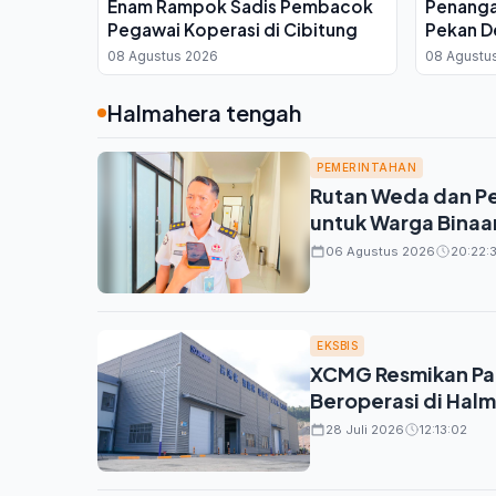
Enam Rampok Sadis Pembacok
Penanga
Pegawai Koperasi di Cibitung
Pekan D
Kondisi
08 Agustus 2026
08 Agustu
Halmahera tengah
PEMERINTAHAN
Rutan Weda dan P
untuk Warga Binaan
06 Agustus 2026
20:22:3
EKSBIS
XCMG Resmikan Pabr
Beroperasi di Hal
28 Juli 2026
12:13:02