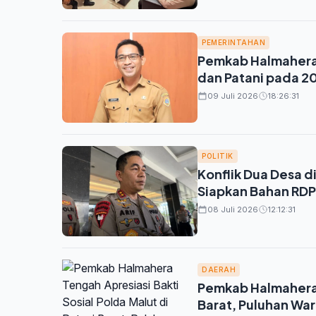
PEMERINTAHAN
Pemkab Halmahera 
dan Patani pada 20
09 Juli 2026
18:26:31
POLITIK
Konflik Dua Desa d
Siapkan Bahan RDP 
08 Juli 2026
12:12:31
DAERAH
Pemkab Halmahera T
Barat, Puluhan Wa