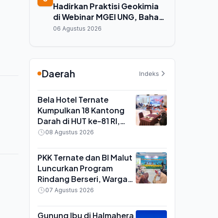
Hadirkan Praktisi Geokimia
di Webinar MGEI UNG, Bahas
Efisiensi Tambang Emas
06 Agustus 2026
Daerah
Indeks
Bela Hotel Ternate
Kumpulkan 18 Kantong
Darah di HUT ke-81 RI,
Aksi Sosial Rutin Tiap 3
08 Agustus 2026
Bulan
PKK Ternate dan BI Malut
Luncurkan Program
Rindang Berseri, Warga
Didorong Tanam Cabai
07 Agustus 2026
dan Kangkung di
Pekarangan
Gunung Ibu di Halmahera