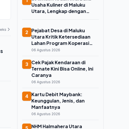
1
di IKN, Otorita Tawarkan Insentif
Halmahera T
Usaha Kuliner di Maluku
Fiskal bagi Daerah Mitra
Lomba 17 Ag
Utara, Lengkap dengan
Binaan, Ini K
07 Agustus 2026
06 Agustus 202
Rincian Biaya dan Strategi
deks
Pejabat Desa di Maluku
2
Utara Kritik Ketersediaan
Lahan Program Koperasi
Merah Putih saat Seminar di
us
06 Agustus 2026
Ternate
Cek Pajak Kendaraan di
3
Ternate Kini Bisa Online, Ini
Caranya
06 Agustus 2026
Kartu Debit Maybank:
4
Keunggulan, Jenis, dan
Manfaatnya
06 Agustus 2026
NHM Halmahera Utara
5