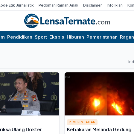
Kode Etik Jurnalistik
Pedoman Ramah Anak
Disclaimer
Info Iklan
Kon
um
Pendidikan
Sport
Eksbis
Hiburan
Pemerintahan
Raga
In
PEMERINTAHAN
eriksa Ulang Dokter
Kebakaran Melanda Gedung