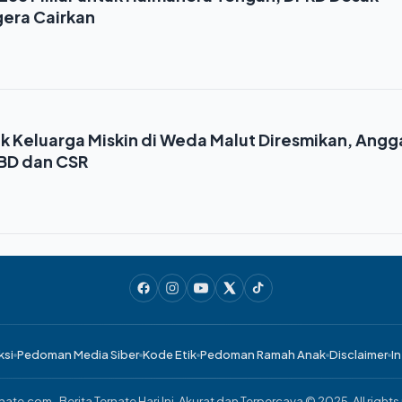
era Cairkan
k Keluarga Miskin di Weda Malut Diresmikan, Angg
BD dan CSR
ksi
Pedoman Media Siber
Kode Etik
Pedoman Ramah Anak
Disclaimer
In
ate.com- Berita Ternate Hari Ini, Akurat dan Terpercaya © 2025. All rights