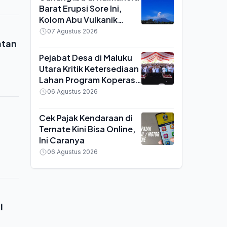
Barat Erupsi Sore Ini,
Kolom Abu Vulkanik
Capai 600 Meter di Atas
07 Agustus 2026
Puncak
atan
Pejabat Desa di Maluku
Utara Kritik Ketersediaan
Lahan Program Koperasi
Merah Putih saat Seminar
06 Agustus 2026
di Ternate
Cek Pajak Kendaraan di
Ternate Kini Bisa Online,
Ini Caranya
06 Agustus 2026
i