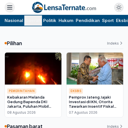
Nasional
Daerah
Politik
Hukum
Pendidikan
Sport
Eksbi
Pilihan
Indeks
PEMERINTAHAN
EKSBIS
Kebakaran Melanda
Pemprov Jateng Jajaki
Gedung Bapenda DKI
Investasi di IKN, Otorita
Jakarta, Puluhan Mobil
Tawarkan Insentif Fiskal
Damkar Dikerahkan ke
bagi Daerah Mitra
08 Agustus 2026
07 Agustus 2026
Lokasi
Pasaman barat
Indeks