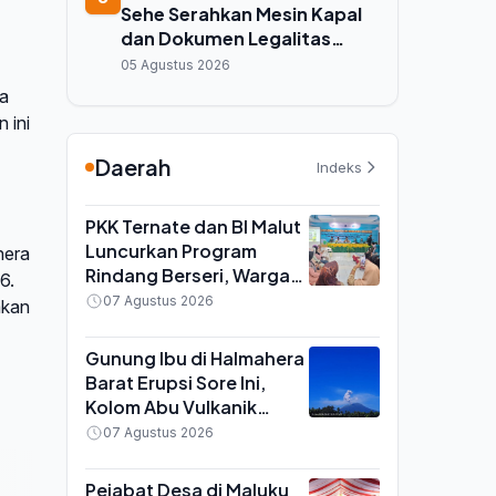
Sehe Serahkan Mesin Kapal
dan Dokumen Legalitas
untuk Ribuan Nelayan Kecil di
05 Agustus 2026
Ternate
ya
 ini
Daerah
Indeks
PKK Ternate dan BI Malut
Luncurkan Program
hera
Rindang Berseri, Warga
6.
Didorong Tanam Cabai
07 Agustus 2026
akan
dan Kangkung di
Pekarangan
Gunung Ibu di Halmahera
Barat Erupsi Sore Ini,
Kolom Abu Vulkanik
Capai 600 Meter di Atas
07 Agustus 2026
Puncak
Pejabat Desa di Maluku