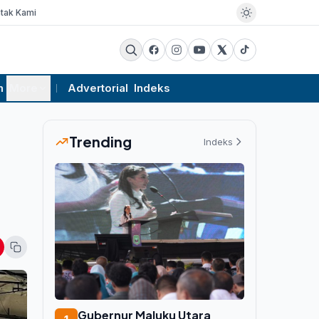
tak Kami
m
More
Advertorial
Indeks
Trending
Indeks
Gubernur Maluku Utara