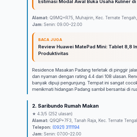
Estimasi Modal Awal Buka Usaha Kuliner di
Alamat:
Q9MQ+R75, Muhajirin, Kec. Ternate Tengah, 
Jam:
Senin: 09.00–22.00
BACA JUGA
Review Huawei MatePad Mini: Tablet 8,8 I
Produktivitas
Residence Masakan Padang terletak di pinggir jal
dan nyaman dengan rating 4.4 dari 108 ulasan. Re
banyak dipuji pengunjung. Tempat ini sangat cocok
menikmati hidangan Padang sambil bersantai di ru
2. Saribundo Rumah Makan
★ 4.3/5 (252 ulasan)
Alamat:
Q9QP+7F3, Tanah Raja, Kec. Ternate Tengah,
Telepon:
(0921) 3111194
Jam:
Senin: 07.00–22.00