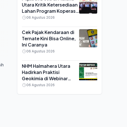
Utara Kritik Ketersediaan
Lahan Program Koperasi
Merah Putih saat Seminar
06 Agustus 2026
di Ternate
Cek Pajak Kendaraan di
Ternate Kini Bisa Online,
Ini Caranya
06 Agustus 2026
ih
NHM Halmahera Utara
Hadirkan Praktisi
Geokimia di Webinar
MGEI UNG, Bahas
06 Agustus 2026
Efisiensi Tambang Emas