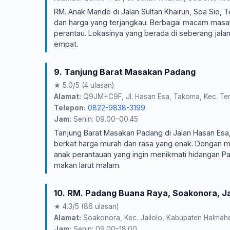
RM. Anak Mande di Jalan Sultan Khairun, Soa Sio, T
dan harga yang terjangkau. Berbagai macam masak
perantau. Lokasinya yang berada di seberang ja
empat.
9. Tanjung Barat Masakan Padang
★ 5.0/5 (4 ulasan)
Alamat:
Q9JM+C9F, Jl. Hasan Esa, Takoma, Kec. Tern
Telepon:
0822-9838-3199
Jam:
Senin: 09.00–00.45
Tanjung Barat Masakan Padang di Jalan Hasan Esa
berkat harga murah dan rasa yang enak. Dengan me
anak perantauan yang ingin menikmati hidangan P
makan larut malam.
10. RM. Padang Buana Raya, Soakonora, Ja
★ 4.3/5 (86 ulasan)
Alamat:
Soakonora, Kec. Jailolo, Kabupaten Halmahe
Jam:
Senin: 09.00–18.00