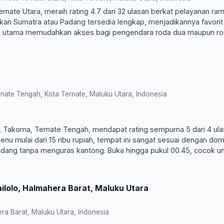
ernate Utara, meraih rating 4.7 dari 32 ulasan berkat pelayanan ra
an Sumatra atau Padang tersedia lengkap, menjadikannya favorit
lan utama memudahkan akses bagi pengendara roda dua maupun r
ate Tengah, Kota Ternate, Maluku Utara, Indonesia
, Takoma, Ternate Tengah, mendapat rating sempurna 5 dari 4 ul
nu mulai dari 15 ribu rupiah, tempat ini sangat sesuai dengan do
adang tanpa menguras kantong. Buka hingga pukul 00.45, cocok u
ilolo, Halmahera Barat, Maluku Utara
ra Barat, Maluku Utara, Indonesia