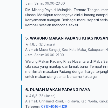
Jam:
Senin: 09.00–23.00
RM. Minang Raya di Muhajirin, Ternate Tengah, memil
ulasan. Meskipun rendangnya dinilai kurang nampo
kenyamanan ruangan. Berbagai menu seperti serb
kembali setelah mencoba sekali.
5. WARUNG MAKAN PADANG KHAS NUSA
★ 4.8/5 (12 ulasan)
Alamat:
Maba Sangaji, Kec. Kota Maba, Kabupaten Ha
Jam:
Senin: 09.00–21.30
Warung Makan Padang Khas Nusantara di Maba Sangaj
cita rasa yang mantap dan lamak bana. Tempat ini
menikmati masakan Padang dengan harga terjang
untuk makan siang santai bersama keluarga.
6. RUMAH MAKAN PADANG RAYA
★ 4.6/5 (55 ulasan)
Alamat:
Unnamed Road, Fidi Jaya, Kec. Weda, Kabup
Telepon:
0813-4046-4129