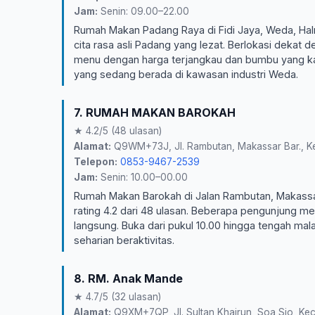
Jam:
Senin: 09.00–22.00
Rumah Makan Padang Raya di Fidi Jaya, Weda, Halm
cita rasa asli Padang yang lezat. Berlokasi deka
menu dengan harga terjangkau dan bumbu yang ka
yang sedang berada di kawasan industri Weda.
7. RUMAH MAKAN BAROKAH
★ 4.2/5 (48 ulasan)
Alamat:
Q9WM+73J, Jl. Rambutan, Makassar Bar., Kec
Telepon:
0853-9467-2539
Jam:
Senin: 10.00–00.00
Rumah Makan Barokah di Jalan Rambutan, Makassa
rating 4.2 dari 48 ulasan. Beberapa pengunjung men
langsung. Buka dari pukul 10.00 hingga tengah mal
seharian beraktivitas.
8. RM. Anak Mande
★ 4.7/5 (32 ulasan)
Alamat:
Q9XM+7QP, Jl. Sultan Khairun, Soa Sio, Kec.