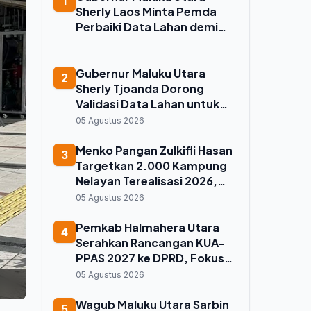
1
Sherly Laos Minta Pemda
Perbaiki Data Lahan demi
Koperasi Merah Putih, Kuota
Sawah 7.500 Hektare
Melayang
Gubernur Maluku Utara
2
Sherly Tjoanda Dorong
Validasi Data Lahan untuk
Selamatkan Kuota Cetak
05 Agustus 2026
Sawah 7.500 Hektare
Menko Pangan Zulkifli Hasan
3
Targetkan 2.000 Kampung
Nelayan Terealisasi 2026,
Maluku Utara Jadi Prioritas
05 Agustus 2026
Pembangunan
Pemkab Halmahera Utara
4
Serahkan Rancangan KUA-
PPAS 2027 ke DPRD, Fokus
Buka Isolasi Wilayah dan
05 Agustus 2026
Perkuat Ekonomi Lokal
Wagub Maluku Utara Sarbin
5