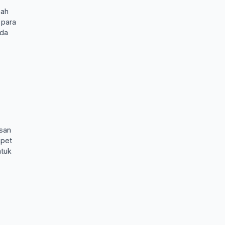
mah
 para
oda
asan
mpet
ntuk