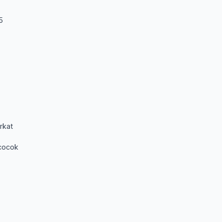
5
rkat
cocok