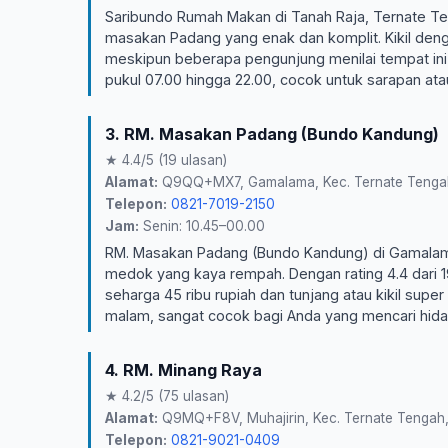
Saribundo Rumah Makan di Tanah Raja, Ternate Ten
masakan Padang yang enak dan komplit. Kikil den
meskipun beberapa pengunjung menilai tempat ini b
pukul 07.00 hingga 22.00, cocok untuk sarapan ata
3. RM. Masakan Padang (Bundo Kandung)
★ 4.4/5 (19 ulasan)
Alamat:
Q9QQ+MX7, Gamalama, Kec. Ternate Tengah, 
Telepon:
0821-7019-2150
Jam:
Senin: 10.45–00.00
RM. Masakan Padang (Bundo Kandung) di Gamalam
medok yang kaya rempah. Dengan rating 4.4 dari 1
seharga 45 ribu rupiah dan tunjang atau kikil supe
malam, sangat cocok bagi Anda yang mencari hida
4. RM. Minang Raya
★ 4.2/5 (75 ulasan)
Alamat:
Q9MQ+F8V, Muhajirin, Kec. Ternate Tengah, 
Telepon:
0821-9021-0409