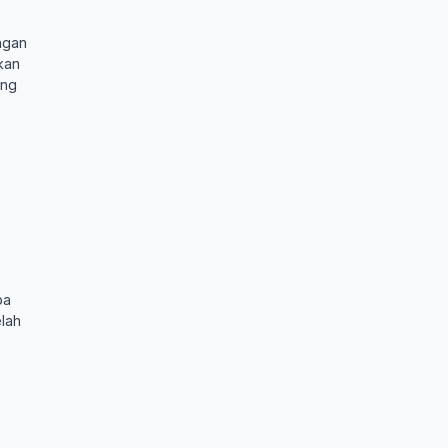
ngan
kan
ung
ba
lah