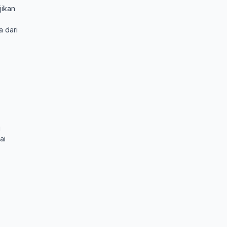
jikan
 dari
u
ai