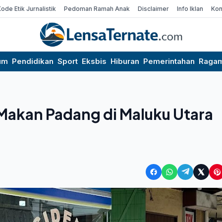
Kode Etik Jurnalistik
Pedoman Ramah Anak
Disclaimer
Info Iklan
Kon
um
Pendidikan
Sport
Eksbis
Hiburan
Pemerintahan
Raga
akan Padang di Maluku Utara