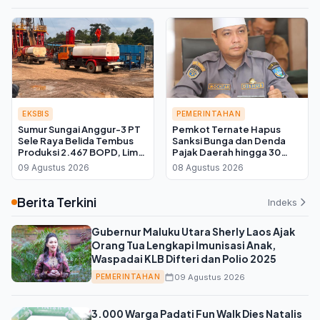
EKSBIS
PEMERINTAHAN
Sumur Sungai Anggur-3 PT
Pemkot Ternate Hapus
Sele Raya Belida Tembus
Sanksi Bunga dan Denda
Produksi 2.467 BOPD, Lima
Pajak Daerah hingga 30
Kali Lipat dari Target
September 2026, Cukup
09 Agustus 2026
08 Agustus 2026
Bayar Pokok
Berita Terkini
Indeks
Gubernur Maluku Utara Sherly Laos Ajak
Orang Tua Lengkapi Imunisasi Anak,
Waspadai KLB Difteri dan Polio 2025
09 Agustus 2026
PEMERINTAHAN
3.000 Warga Padati Fun Walk Dies Natalis