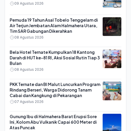
09 Agustus 2026
Pemuda 19 Tahun Asal Tobelo Tenggelam di
Air Terjun Jembatan Alam Halmahera Utara,
Tim SAR Gabungan Dikerahkan
08 Agustus 2026
Bela Hotel Ternate Kumpulkan 18 Kantong
Darah di HUT ke-81 RI, Aksi Sosial Rutin Tiap 3
Bulan
08 Agustus 2026
PKK Ternate dan BI Malut Luncurkan Program
Rindang Berseri, Warga Didorong Tanam
Cabai dan Kangkung di Pekarangan
07 Agustus 2026
Gunung Ibu di Halmahera Barat Erupsi Sore
Ini, Kolom Abu Vulkanik Capai 600 Meter di
Atas Puncak