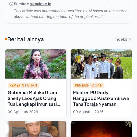
Sumber:
jurnalone.id
This article was automatically rewritten by AI based on the source
above without altering the facts of the original article.
Berita Lainnya
Indeks
PEMERINTAHAN
PEMERINTAHAN
Gubernur Maluku Utara
Menteri PU Dody
Sherly Laos Ajak Orang
Hanggodo Pastikan Siswa
Tua Lengkapi Imunisasi
Tana Toraja Nyaman
Anak, Waspadai KLB
Belajar di Sekolah
09 Agustus 2026
09 Agustus 2026
Difteri dan Polio 2025
Berasrama