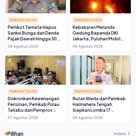
PEMERINTAHAN
PEMERINTAHAN
Pemkot Ternate Hapus
Kebakaran Melanda
Sanksi Bunga dan Denda
Gedung Bapenda DKI
Pajak Daerah hingga 30
Jakarta, Puluhan Mobil
September 2026, Cukup
Damkar Dikerahkan ke
08 Agustus 2026
08 Agustus 2026
Bayar Pokok
Lokasi
PEMERINTAHAN
PEMERINTAHAN
Sinkronkan Kewenangan
Rutan Weda dan Pemkab
Perizinan, Pemkab Pulau
Halmahera Tengah
Taliabu dan Pemprov
Siapkan Lomba 17
Malut Perkuat Koordinasi
Agustus untuk Warga
07 Agustus 2026
06 Agustus 2026
Tata Ruang
Binaan, Ini Kata Plh Kepala
Rutan
Pilihan
Indeks