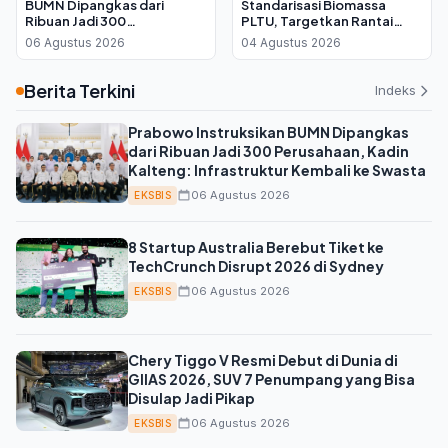
BUMN Dipangkas dari
Standarisasi Biomassa
Ribuan Jadi 300
PLTU, Targetkan Rantai
Perusahaan, Kadin Kalteng:
Pasok Lebih Efisien dan
06 Agustus 2026
04 Agustus 2026
Infrastruktur Kembali ke
Andal
Swasta
Berita Terkini
Indeks
Prabowo Instruksikan BUMN Dipangkas
dari Ribuan Jadi 300 Perusahaan, Kadin
Kalteng: Infrastruktur Kembali ke Swasta
06 Agustus 2026
EKSBIS
8 Startup Australia Berebut Tiket ke
TechCrunch Disrupt 2026 di Sydney
06 Agustus 2026
EKSBIS
Chery Tiggo V Resmi Debut di Dunia di
GIIAS 2026, SUV 7 Penumpang yang Bisa
Disulap Jadi Pikap
06 Agustus 2026
EKSBIS