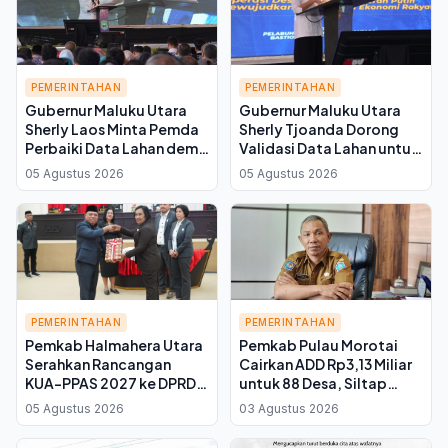
PEMERINTAHAN
PEMERINTAHAN
Gubernur Maluku Utara
Gubernur Maluku Utara
Sherly Laos Minta Pemda
Sherly Tjoanda Dorong
Perbaiki Data Lahan demi
Validasi Data Lahan untuk
Koperasi Merah Putih,
Selamatkan Kuota Cetak
05 Agustus 2026
05 Agustus 2026
Kuota Sawah 7.500
Sawah 7.500 Hektare
Hektare Melayang
PEMERINTAHAN
PEMERINTAHAN
Pemkab Halmahera Utara
Pemkab Pulau Morotai
Serahkan Rancangan
Cairkan ADD Rp3,13 Miliar
KUA-PPAS 2027 ke DPRD,
untuk 88 Desa, Siltap
Fokus Buka Isolasi
Perangkat Desa
05 Agustus 2026
03 Agustus 2026
Wilayah dan Perkuat
Desember 2025 Masih
Ekonomi Lokal
Tertunda