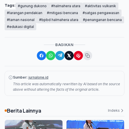
Tags:
#gunung dukono
#halmahera utara
#aktivitas vulkanik
#larangan pendakian
#mitigasi bencana
#satgas pengawasan
#taman nasional
#bpbd halmahera utara
#penanganan bencana
#edukasi digital
BAGIKAN
Sumber:
jurnalone.id
This article was automatically rewritten by AI based on the source
above without altering the facts of the original article.
Berita Lainnya
Indeks