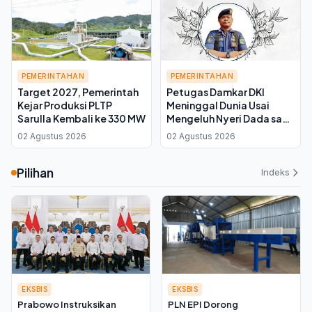
PEMERINTAHAN
PEMERINTAHAN
Target 2027, Pemerintah
Petugas Damkar DKI
Kejar Produksi PLTP
Meninggal Dunia Usai
Sarulla Kembali ke 330 MW
Mengeluh Nyeri Dada saat
Padamkan Kebakaran
02 Agustus 2026
02 Agustus 2026
Sampah di Kramat Jati
Pilihan
Indeks
EKSBIS
EKSBIS
Prabowo Instruksikan
PLN EPI Dorong