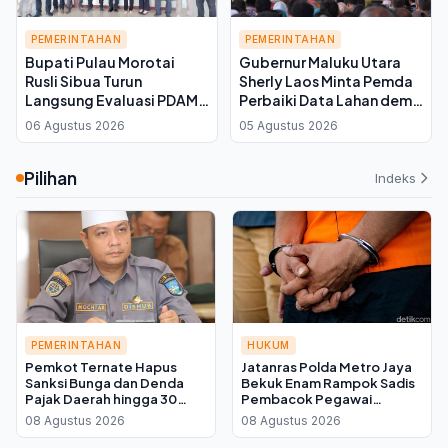
PEMERINTAHAN
PEMERINTAHAN
Bupati Pulau Morotai
Gubernur Maluku Utara
Rusli Sibua Turun
Sherly Laos Minta Pemda
Langsung Evaluasi PDAM,
Perbaiki Data Lahan demi
Instruksikan Perbaikan
Koperasi Merah Putih,
06 Agustus 2026
05 Agustus 2026
Jaringan Distribusi Air
Kuota Sawah 7.500
Hektare Melayang
Pilihan
Indeks
PEMERINTAHAN
HUKUM
Pemkot Ternate Hapus
Jatanras Polda Metro Jaya
Sanksi Bunga dan Denda
Bekuk Enam Rampok Sadis
Pajak Daerah hingga 30
Pembacok Pegawai
September 2026, Cukup
Koperasi di Cibitung
08 Agustus 2026
08 Agustus 2026
Bayar Pokok