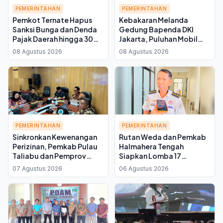
PEMERINTAHAN
PEMERINTAHAN
Pemkot Ternate Hapus
Kebakaran Melanda
Sanksi Bunga dan Denda
Gedung Bapenda DKI
Pajak Daerah hingga 30
Jakarta, Puluhan Mobil
September 2026, Cukup
Damkar Dikerahkan ke
08 Agustus 2026
08 Agustus 2026
Bayar Pokok
Lokasi
PEMERINTAHAN
PEMERINTAHAN
Sinkronkan Kewenangan
Rutan Weda dan Pemkab
Perizinan, Pemkab Pulau
Halmahera Tengah
Taliabu dan Pemprov
Siapkan Lomba 17
Malut Perkuat Koordinasi
Agustus untuk Warga
07 Agustus 2026
06 Agustus 2026
Tata Ruang
Binaan, Ini Kata Plh Kepala
Rutan