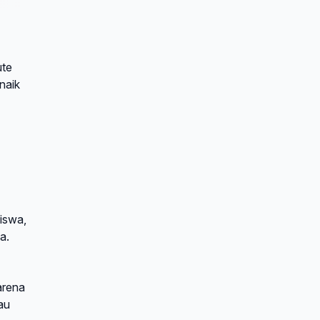
ute
naik
iswa,
a.
arena
au