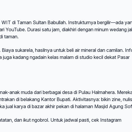
 WIT di Taman Sultan Babullah. Instrukturnya bergilir—ada ya
k dari YouTube. Durasi satu jam, diakhiri dengan minum wedang j
di taman.
iaya sukarela, hasilnya untuk beli air mineral dan camilan. Inf
juga kadang ngadain kelas malam di studio kecil dekat Pasar
a anak-anak muda dari berbagai desa di Pulau Halmahera. Merek
akan di belakang Kantor Bupati. Aktivitasnya: bikin zine, nuli
 jual karya di bazar akhir pekan di halaman Masjid Agung Sofi
atan, dan ikut ngobrol. Untuk jadwal pasti, cek Instagram