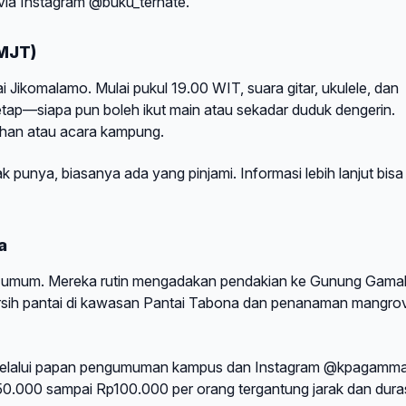
via Instagram @buku_ternate.
KMJT)
Jikomalamo. Mulai pukul 19.00 WIT, suara gitar, ukulele, dan
tetap—siapa pun boleh ikut main atau sekadar duduk dengerin.
suhan atau acara kampung.
k punya, biasanya ada yang pinjami. Informasi lebih lanjut bisa
a
ntuk umum. Mereka rutin mengadakan pendakian ke Gunung Gam
 bersih pantai di kawasan Pantai Tabona dan penanaman mangrov
 melalui papan pengumuman kampus dan Instagram @kpagamma
p50.000 sampai Rp100.000 per orang tergantung jarak dan duras