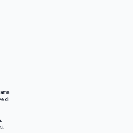
alama
e di
.
i.