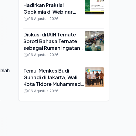
Hadirkan Praktisi
Geokimia di Webinar
MGEI UNG, Bahas
06 Agustus 2026
Efisiensi Tambang Emas
Diskusi di IAIN Ternate
Soroti Bahasa Ternate
sebagai Rumah Ingatan,
Yayasan Pustaka Pangaji
06 Agustus 2026
Siap Kawal Regulasi
Temui Menkes Budi
dalah
Gunadi di Jakarta, Wali
Kota Tidore Muhammad
Sinen Bawa Sejumlah
06 Agustus 2026
Keluhan Kesehatan
.
Daerah