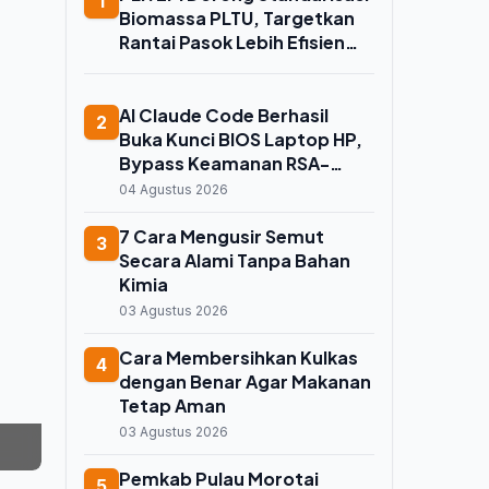
1
Biomassa PLTU, Targetkan
Rantai Pasok Lebih Efisien
dan Andal
AI Claude Code Berhasil
2
Buka Kunci BIOS Laptop HP,
Bypass Keamanan RSA-
2048 dan Aktifkan 55
04 Agustus 2026
Pengaturan Tersembunyi
7 Cara Mengusir Semut
3
Secara Alami Tanpa Bahan
Kimia
03 Agustus 2026
Cara Membersihkan Kulkas
4
dengan Benar Agar Makanan
Tetap Aman
03 Agustus 2026
Pemkab Pulau Morotai
5