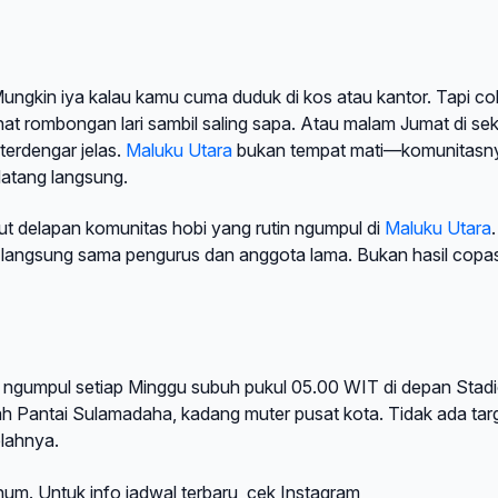
. Mungkin iya kalau kamu cuma duduk di kos atau kantor. Tapi c
hat rombongan lari sambil saling sapa. Atau malam Jumat di sek
terdengar jelas.
Maluku Utara
bukan tempat mati—komunitasn
datang langsung.
ikut delapan komunitas hobi yang rutin ngumpul di
Maluku Utara
.
langsung sama pengurus dan anggota lama. Bukan hasil copas
eka ngumpul setiap Minggu subuh pukul 05.00 WIT di depan Stad
arah Pantai Sulamadaha, kadang muter pusat kota. Tidak ada tar
lahnya.
num. Untuk info jadwal terbaru, cek Instagram