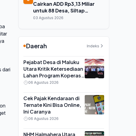
Cairkan ADD Rp3,13 Miliar
untuk 88 Desa, Siltap
Perangkat Desa Desember
03 Agustus 2026
2025 Masih Tertunda
oba
itar
ya
Daerah
Indeks
Pejabat Desa di Maluku
Utara Kritik Ketersediaan
 dari
Lahan Program Koperasi
Merah Putih saat Seminar
06 Agustus 2026
di Ternate
Cek Pajak Kendaraan di
Ternate Kini Bisa Online,
ion
Ini Caranya
get
06 Agustus 2026
NHM Halmahera Utara