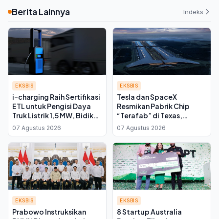
Berita Lainnya
Indeks
EKSBIS
EKSBIS
i-charging Raih Sertifikasi
Tesla dan SpaceX
ETL untuk Pengisi Daya
Resmikan Pabrik Chip
Truk Listrik 1,5 MW, Bidik
“Terafab” di Texas,
Pasar Amerika Utara
Investasi Awal Capai Rp
07 Agustus 2026
07 Agustus 2026
277 Triliun
EKSBIS
EKSBIS
Prabowo Instruksikan
8 Startup Australia