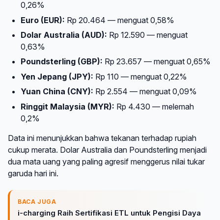
0,26%
Euro (EUR):
Rp 20.464 — menguat 0,58%
Dolar Australia (AUD):
Rp 12.590 — menguat
0,63%
Poundsterling (GBP):
Rp 23.657 — menguat 0,65%
Yen Jepang (JPY):
Rp 110 — menguat 0,22%
Yuan China (CNY):
Rp 2.554 — menguat 0,09%
Ringgit Malaysia (MYR):
Rp 4.430 — melemah
0,2%
Data ini menunjukkan bahwa tekanan terhadap rupiah
cukup merata. Dolar Australia dan Poundsterling menjadi
dua mata uang yang paling agresif menggerus nilai tukar
garuda hari ini.
BACA JUGA
i-charging Raih Sertifikasi ETL untuk Pengisi Daya