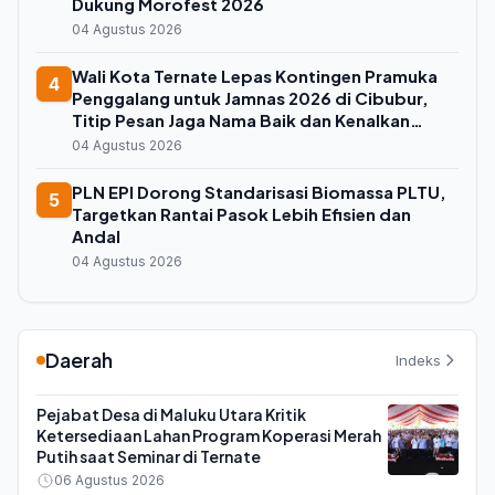
Dukung Morofest 2026
04 Agustus 2026
Wali Kota Ternate Lepas Kontingen Pramuka
4
Penggalang untuk Jamnas 2026 di Cibubur,
Titip Pesan Jaga Nama Baik dan Kenalkan
Budaya Lokal
04 Agustus 2026
PLN EPI Dorong Standarisasi Biomassa PLTU,
5
Targetkan Rantai Pasok Lebih Efisien dan
Andal
04 Agustus 2026
Daerah
Indeks
Pejabat Desa di Maluku Utara Kritik
Ketersediaan Lahan Program Koperasi Merah
Putih saat Seminar di Ternate
06 Agustus 2026