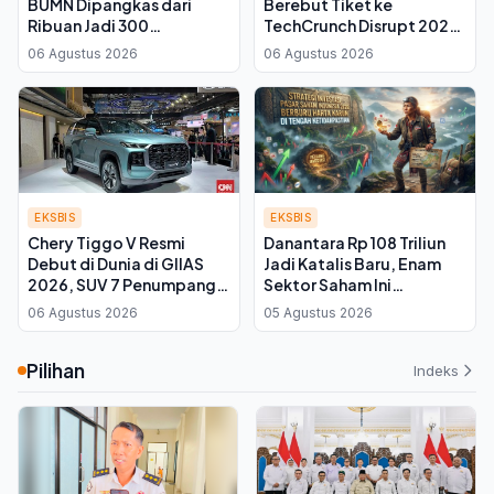
BUMN Dipangkas dari
Berebut Tiket ke
Ribuan Jadi 300
TechCrunch Disrupt 2026
Perusahaan, Kadin
di Sydney
06 Agustus 2026
06 Agustus 2026
Kalteng: Infrastruktur
Kembali ke Swasta
EKSBIS
EKSBIS
Chery Tiggo V Resmi
Danantara Rp 108 Triliun
Debut di Dunia di GIIAS
Jadi Katalis Baru, Enam
2026, SUV 7 Penumpang
Sektor Saham Ini
yang Bisa Disulap Jadi
Diproyeksi Menguat di
06 Agustus 2026
05 Agustus 2026
Pikap
2026
Pilihan
Indeks