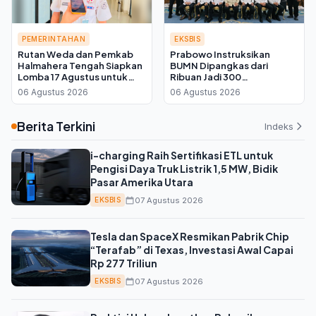
PEMERINTAHAN
EKSBIS
Rutan Weda dan Pemkab
Prabowo Instruksikan
Halmahera Tengah Siapkan
BUMN Dipangkas dari
Lomba 17 Agustus untuk
Ribuan Jadi 300
Warga Binaan, Ini Kata Plh
Perusahaan, Kadin Kalteng:
06 Agustus 2026
06 Agustus 2026
Kepala Rutan
Infrastruktur Kembali ke
Swasta
Berita Terkini
Indeks
i-charging Raih Sertifikasi ETL untuk
Pengisi Daya Truk Listrik 1,5 MW, Bidik
Pasar Amerika Utara
07 Agustus 2026
EKSBIS
Tesla dan SpaceX Resmikan Pabrik Chip
“Terafab” di Texas, Investasi Awal Capai
Rp 277 Triliun
07 Agustus 2026
EKSBIS