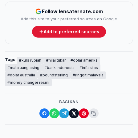
Follow lensaternate.com
Add this site to your preferred sources on Google
Add to preferred sources
Tags:
#kurs rupiah
#nilai tukar
#dolar amerika
#mata uang asing
#bank indonesia
#inflasi as
#dolar australia
#poundsterling
#ringgit malaysia
#money changer resmi
BAGIKAN