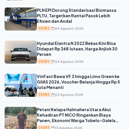
PLN EPI Dorong Standarisasi Biomassa
PLTU, Targetkan Rantai Pasok Lebih
Efisien dan Andal
04 Agustus 2026
EKSBIS
Hyundai Elantra N 2022 Bekas Kini Bisa
Didapat Rp 368 Jutaan, Harga Anjlok 30
Persen
04 Agustus 2026
EKSBIS
VinFast Bawa VF 3 hingga Limo Green ke
GIIAS 2026, Voucher Belanja Hingga Rp 5
Juta Menanti
02 Agustus 2026
EKSBIS
Petani Kelapa Halmahera Utara Akui
Kehadiran PT NICO Ringankan Biaya
Panen, Ekonomi Warga Tobelo-Galela
Terbantu
01 Agustus 2026
EKSBIS