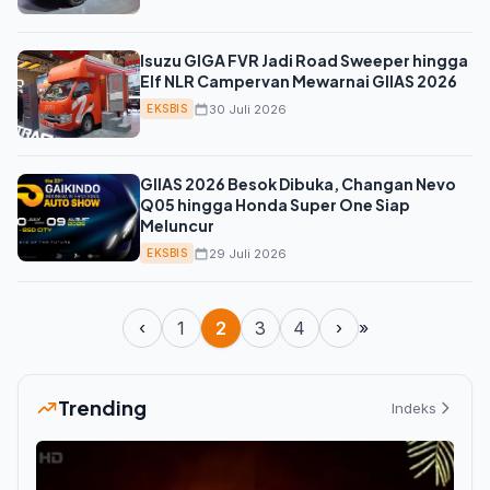
Isuzu GIGA FVR Jadi Road Sweeper hingga
Elf NLR Campervan Mewarnai GIIAS 2026
30 Juli 2026
EKSBIS
GIIAS 2026 Besok Dibuka, Changan Nevo
Q05 hingga Honda Super One Siap
Meluncur
29 Juli 2026
EKSBIS
‹
1
2
3
4
›
»
Trending
Indeks