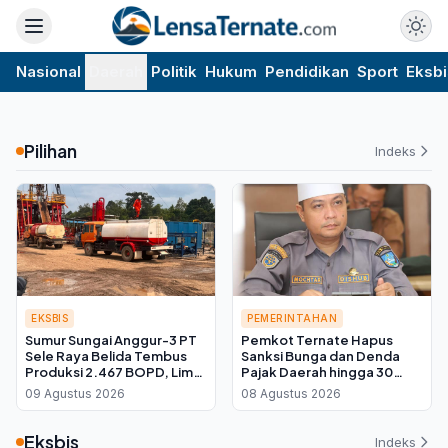
Nasional
Daerah
Politik
Hukum
Pendidikan
Sport
Eksbi
Pilihan
Indeks
EKSBIS
PEMERINTAHAN
Sumur Sungai Anggur-3 PT
Pemkot Ternate Hapus
Sele Raya Belida Tembus
Sanksi Bunga dan Denda
Produksi 2.467 BOPD, Lima
Pajak Daerah hingga 30
Kali Lipat dari Target
September 2026, Cukup
09 Agustus 2026
08 Agustus 2026
Bayar Pokok
Eksbis
Indeks