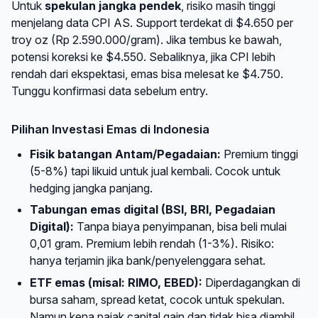
Untuk
spekulan jangka pendek
, risiko masih tinggi
menjelang data CPI AS. Support terdekat di $4.650 per
troy oz (Rp 2.590.000/gram). Jika tembus ke bawah,
potensi koreksi ke $4.550. Sebaliknya, jika CPI lebih
rendah dari ekspektasi, emas bisa melesat ke $4.750.
Tunggu konfirmasi data sebelum entry.
Pilihan Investasi Emas di Indonesia
Fisik batangan Antam/Pegadaian:
Premium tinggi
(5-8%) tapi likuid untuk jual kembali. Cocok untuk
hedging jangka panjang.
Tabungan emas digital (BSI, BRI, Pegadaian
Digital):
Tanpa biaya penyimpanan, bisa beli mulai
0,01 gram. Premium lebih rendah (1-3%). Risiko:
hanya terjamin jika bank/penyelenggara sehat.
ETF emas (misal: RIMO, EBED):
Diperdagangkan di
bursa saham, spread ketat, cocok untuk spekulan.
Namun kena pajak capital gain dan tidak bisa diambil