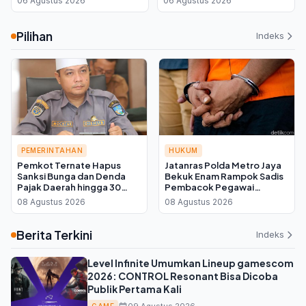
06 Agustus 2026
06 Agustus 2026
Kalteng: Infrastruktur
Kembali ke Swasta
Pilihan
Indeks
PEMERINTAHAN
HUKUM
Pemkot Ternate Hapus
Jatanras Polda Metro Jaya
Sanksi Bunga dan Denda
Bekuk Enam Rampok Sadis
Pajak Daerah hingga 30
Pembacok Pegawai
September 2026, Cukup
Koperasi di Cibitung
08 Agustus 2026
08 Agustus 2026
Bayar Pokok
Berita Terkini
Indeks
Level Infinite Umumkan Lineup gamescom
2026: CONTROL Resonant Bisa Dicoba
Publik Pertama Kali
GAME