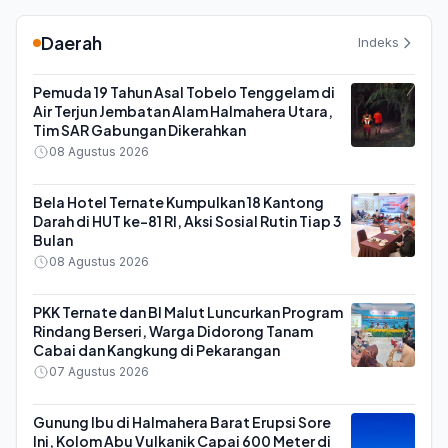
Daerah
Indeks
Pemuda 19 Tahun Asal Tobelo Tenggelam di
Air Terjun Jembatan Alam Halmahera Utara,
Tim SAR Gabungan Dikerahkan
08 Agustus 2026
Bela Hotel Ternate Kumpulkan 18 Kantong
Darah di HUT ke-81 RI, Aksi Sosial Rutin Tiap 3
Bulan
08 Agustus 2026
PKK Ternate dan BI Malut Luncurkan Program
Rindang Berseri, Warga Didorong Tanam
Cabai dan Kangkung di Pekarangan
07 Agustus 2026
Gunung Ibu di Halmahera Barat Erupsi Sore
Ini, Kolom Abu Vulkanik Capai 600 Meter di