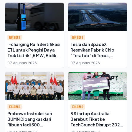
EKSBIS
EKSBIS
i-charging Raih Sertifikasi
Tesla dan SpaceX
ETL untuk Pengisi Daya
Resmikan Pabrik Chip
Truk Listrik 1,5 MW, Bidik
“Terafab” di Texas,
Pasar Amerika Utara
Investasi Awal Capai Rp
07 Agustus 2026
07 Agustus 2026
277 Triliun
EKSBIS
EKSBIS
Prabowo Instruksikan
8 Startup Australia
BUMN Dipangkas dari
Berebut Tiket ke
Ribuan Jadi 300
TechCrunch Disrupt 2026
Perusahaan, Kadin
di Sydney