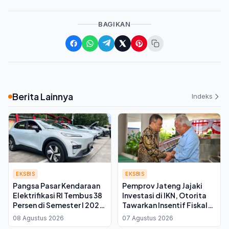
BAGIKAN
Berita Lainnya
Indeks
EKSBIS
EKSBIS
Pangsa Pasar Kendaraan
Pemprov Jateng Jajaki
Elektrifikasi RI Tembus 38
Investasi di IKN, Otorita
Persen di Semester I 2026,
Tawarkan Insentif Fiskal
Hybrid Jadi Primadona
bagi Daerah Mitra
08 Agustus 2026
07 Agustus 2026
Baru