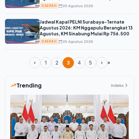
05 Agustus 2026
DAERAH
Jadwal Kapal PELNI Surabaya-Ternate
Agustus 2026: KM Nggapulu Berangkat 13
Agustus, KM Sinabung Mulai Rp 756.500
05 Agustus 2026
DAERAH
‹
1
2
3
4
5
›
»
Trending
Indeks