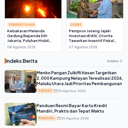
PEMERINTAHAN
EKSBIS
Kebakaran Melanda
Pemprov Jateng Jajaki
Gedung Bapenda DKI
Investasi di IKN, Otorita
Jakarta, Puluhan Mobil
Tawarkan Insentif Fiskal
Damkar Dikerahkan ke
bagi Daerah Mitra
08 Agustus 2026
07 Agustus 2026
Lokasi
Indeks Berita
Indeks
Menko Pangan Zulkifli Hasan Targetkan
2.000 Kampung Nelayan Terealisasi 2026,
Maluku Utara Jadi Prioritas Pembangunan
05 Agustus 2026
DAERAH
Panduan Resmi Bayar Kartu Kredit
Mandiri, Praktis dan Tepat Waktu
05 Agustus 2026
NASIONAL