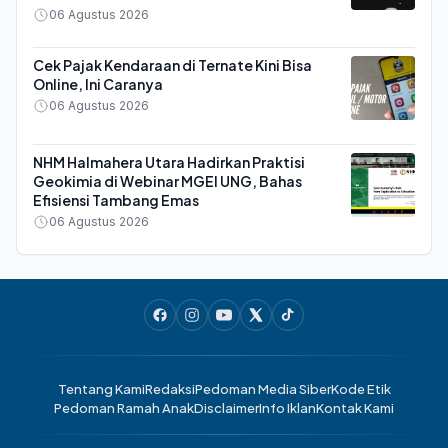
06 Agustus 2026
Cek Pajak Kendaraan di Ternate Kini Bisa
Online, Ini Caranya
06 Agustus 2026
NHM Halmahera Utara Hadirkan Praktisi
Geokimia di Webinar MGEI UNG, Bahas
Efisiensi Tambang Emas
06 Agustus 2026
Tentang Kami
Redaksi
Pedoman Media Siber
Kode Etik
Pedoman Ramah Anak
Disclaimer
Info Iklan
Kontak Kami