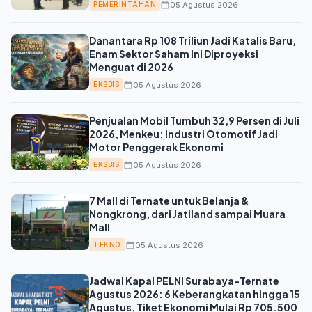
Ekonomi Lokal
05 Agustus 2026
PEMERINTAHAN
Danantara Rp 108 Triliun Jadi Katalis Baru,
Enam Sektor Saham Ini Diproyeksi
Menguat di 2026
05 Agustus 2026
EKSBIS
Penjualan Mobil Tumbuh 32,9 Persen di Juli
2026, Menkeu: Industri Otomotif Jadi
Motor Penggerak Ekonomi
05 Agustus 2026
EKSBIS
7 Mall di Ternate untuk Belanja &
Nongkrong, dari Jatiland sampai Muara
Mall
05 Agustus 2026
TEKNO
Jadwal Kapal PELNI Surabaya-Ternate
Agustus 2026: 6 Keberangkatan hingga 15
Agustus, Tiket Ekonomi Mulai Rp 705.500