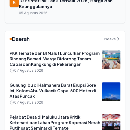
10 Printer Ink Tank Terbaik 2026, Harga dan
5
Keunggulannya
05 Agustus 2026
Daerah
Indeks
PKK Ternate dan BI Malut Luncurkan Program
Rindang Berseri, Warga Didorong Tanam
Cabai dan Kangkung di Pekarangan
07 Agustus 2026
Gunung Ibu di Halmahera Barat Erupsi Sore
Ini, Kolom Abu Vulkanik Capai 600 Meter di
Atas Puncak
07 Agustus 2026
Pejabat Desa di Maluku Utara Kritik
Ketersediaan Lahan Program Koperasi Merah
Putih saat Seminar di Ternate