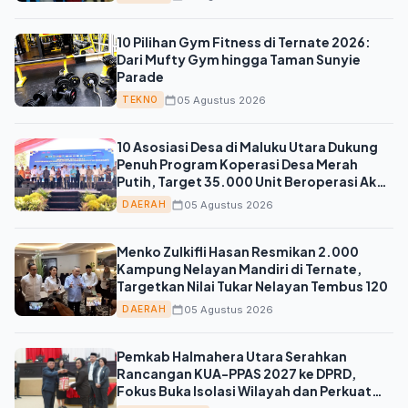
10 Pilihan Gym Fitness di Ternate 2026:
Dari Mufty Gym hingga Taman Sunyie
Parade
05 Agustus 2026
TEKNO
10 Asosiasi Desa di Maluku Utara Dukung
Penuh Program Koperasi Desa Merah
Putih, Target 35.000 Unit Beroperasi Akhir
Agustus 2026
05 Agustus 2026
DAERAH
Menko Zulkifli Hasan Resmikan 2.000
Kampung Nelayan Mandiri di Ternate,
Targetkan Nilai Tukar Nelayan Tembus 120
05 Agustus 2026
DAERAH
Pemkab Halmahera Utara Serahkan
Rancangan KUA-PPAS 2027 ke DPRD,
Fokus Buka Isolasi Wilayah dan Perkuat