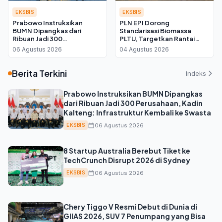
EKSBIS
EKSBIS
Prabowo Instruksikan
PLN EPI Dorong
BUMN Dipangkas dari
Standarisasi Biomassa
Ribuan Jadi 300
PLTU, Targetkan Rantai
Perusahaan, Kadin Kalteng:
Pasok Lebih Efisien dan
06 Agustus 2026
04 Agustus 2026
Infrastruktur Kembali ke
Andal
Swasta
Berita Terkini
Indeks
Prabowo Instruksikan BUMN Dipangkas
dari Ribuan Jadi 300 Perusahaan, Kadin
Kalteng: Infrastruktur Kembali ke Swasta
06 Agustus 2026
EKSBIS
8 Startup Australia Berebut Tiket ke
TechCrunch Disrupt 2026 di Sydney
06 Agustus 2026
EKSBIS
Chery Tiggo V Resmi Debut di Dunia di
GIIAS 2026, SUV 7 Penumpang yang Bisa