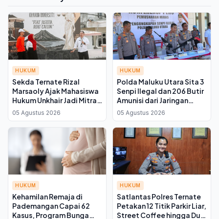
HUKUM
HUKUM
Sekda Ternate Rizal
Polda Maluku Utara Sita 3
Marsaoly Ajak Mahasiswa
Senpi Ilegal dan 206 Butir
Hukum Unkhair Jadi Mitra
Amunisi dari Jaringan
Kritis Kawal Kebijakan
Filipina di Halmahera
05 Agustus 2026
05 Agustus 2026
Daerah
Utara, 3 Tersangka
Dibekuk
HUKUM
HUKUM
Kehamilan Remaja di
Satlantas Polres Ternate
Pademangan Capai 62
Petakan 12 Titik Parkir Liar,
Kasus, Program Bunga
Street Coffee hingga Dua