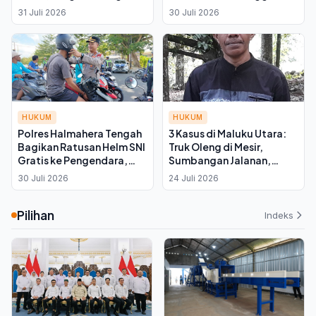
Desa Hadir untuk
Rumah Sakit Jadi Sasaran
31 Juli 2026
30 Juli 2026
Dukungan Fisik dan
Penertiban
Mental
HUKUM
HUKUM
Polres Halmahera Tengah
3 Kasus di Maluku Utara:
Bagikan Ratusan Helm SNI
Truk Oleng di Mesir,
Gratis ke Pengendara,
Sumbangan Jalanan,
Tekan Pelanggaran Lalu
hingga Pinjaman Rp 1
30 Juli 2026
24 Juli 2026
Lintas
Triliun; Anwar Husen Kritik
Kebodohan Kolektif
Pilihan
Indeks