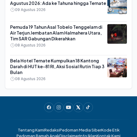
Agustus 2026: Ada ke Tahuna hingga Ternate
09 Agustus 2026
Pemuda 19 Tahun Asal Tobelo Tenggelam di
Air Terjun Jembatan Alam Halmahera Utara,
Tim SAR Gabungan Dikerahkan
08 Agustus 2026
Bela Hotel Ternate Kumpulkan 18 Kantong
Darah di HUT ke-81 RI, Aksi Sosial Rutin Tiap 3
Bulan
08 Agustus 2026
Tentang Kami
Redaksi
Pedoman Media Siber
Kode Etik
Pedoman Ramah Anak
Disclaimer
Info Iklan
Kontak Kami