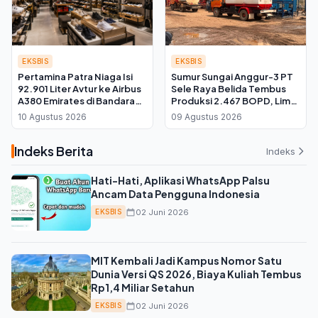
EKSBIS
EKSBIS
Pertamina Patra Niaga Isi
Sumur Sungai Anggur-3 PT
92.901 Liter Avtur ke Airbus
Sele Raya Belida Tembus
A380 Emirates di Bandara
Produksi 2.467 BOPD, Lima
Soekarno-Hatta
Kali Lipat dari Target
10 Agustus 2026
09 Agustus 2026
Indeks Berita
Indeks
Hati-Hati, Aplikasi WhatsApp Palsu
Ancam Data Pengguna Indonesia
02 Juni 2026
EKSBIS
MIT Kembali Jadi Kampus Nomor Satu
Dunia Versi QS 2026, Biaya Kuliah Tembus
Rp1,4 Miliar Setahun
02 Juni 2026
EKSBIS