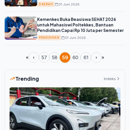
Tindih
01 Juni 2026
DAERAH
Kemenkes Buka Beasiswa SEHAT 2026
untuk Mahasiswi Poltekkes, Bantuan
Pendidikan Capai Rp 10 Juta per Semester
01 Juni 2026
PENDIDIKAN
«
‹
57
58
59
60
61
›
»
Trending
Indeks