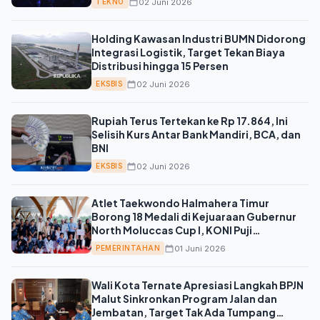
02 Juni 2026
TEKNO
Holding Kawasan Industri BUMN Didorong
Integrasi Logistik, Target Tekan Biaya
Distribusi hingga 15 Persen
02 Juni 2026
EKSBIS
Rupiah Terus Tertekan ke Rp 17.864, Ini
Selisih Kurs Antar Bank Mandiri, BCA, dan
BNI
02 Juni 2026
EKSBIS
Atlet Taekwondo Halmahera Timur
Borong 18 Medali di Kejuaraan Gubernur
North Moluccas Cup I, KONI Puji
Pembinaan
01 Juni 2026
PEMERINTAHAN
Wali Kota Ternate Apresiasi Langkah BPJN
Malut Sinkronkan Program Jalan dan
Jembatan, Target Tak Ada Tumpang