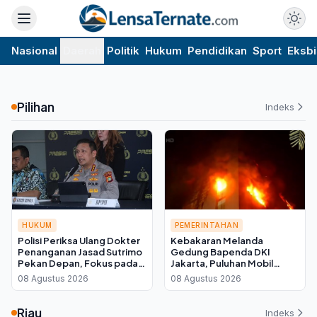
Nasional
Daerah
Politik
Hukum
Pendidikan
Sport
Eksbi
Pilihan
Indeks
HUKUM
PEMERINTAHAN
Polisi Periksa Ulang Dokter
Kebakaran Melanda
Penanganan Jasad Sutrimo
Gedung Bapenda DKI
Pekan Depan, Fokus pada
Jakarta, Puluhan Mobil
Kondisi Korban
Damkar Dikerahkan ke
08 Agustus 2026
08 Agustus 2026
Lokasi
Riau
Indeks