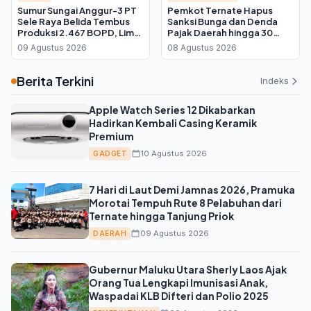
Sumur Sungai Anggur-3 PT
Pemkot Ternate Hapus
Sele Raya Belida Tembus
Sanksi Bunga dan Denda
Produksi 2.467 BOPD, Lima
Pajak Daerah hingga 30
Kali Lipat dari Target
September 2026, Cukup
09 Agustus 2026
08 Agustus 2026
Bayar Pokok
Berita Terkini
Indeks
Apple Watch Series 12 Dikabarkan
Hadirkan Kembali Casing Keramik
Premium
10 Agustus 2026
GADGET
7 Hari di Laut Demi Jamnas 2026, Pramuka
Morotai Tempuh Rute 8 Pelabuhan dari
Ternate hingga Tanjung Priok
09 Agustus 2026
DAERAH
Gubernur Maluku Utara Sherly Laos Ajak
Orang Tua Lengkapi Imunisasi Anak,
Waspadai KLB Difteri dan Polio 2025