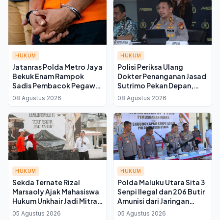
HUKUM
HUKUM
Jatanras Polda Metro Jaya
Polisi Periksa Ulang
Bekuk Enam Rampok
Dokter Penanganan Jasad
Sadis Pembacok Pegawai
Sutrimo Pekan Depan,
Koperasi di Cibitung
Fokus pada Kondisi
08 Agustus 2026
08 Agustus 2026
Korban
HUKUM
HUKUM
Sekda Ternate Rizal
Polda Maluku Utara Sita 3
Marsaoly Ajak Mahasiswa
Senpi Ilegal dan 206 Butir
Hukum Unkhair Jadi Mitra
Amunisi dari Jaringan
Kritis Kawal Kebijakan
Filipina di Halmahera
05 Agustus 2026
05 Agustus 2026
Daerah
Utara, 3 Tersangka