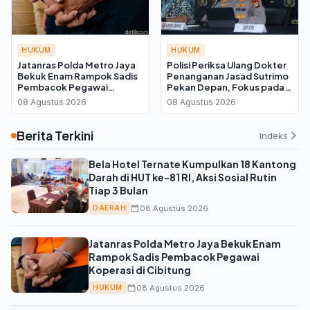
HUKUM
HUKUM
Jatanras Polda Metro Jaya
Polisi Periksa Ulang Dokter
Bekuk Enam Rampok Sadis
Penanganan Jasad Sutrimo
Pembacok Pegawai
Pekan Depan, Fokus pada
Koperasi di Cibitung
Kondisi Korban
08 Agustus 2026
08 Agustus 2026
Berita Terkini
Indeks
Bela Hotel Ternate Kumpulkan 18 Kantong
Darah di HUT ke-81 RI, Aksi Sosial Rutin
Tiap 3 Bulan
08 Agustus 2026
DAERAH
Jatanras Polda Metro Jaya Bekuk Enam
Rampok Sadis Pembacok Pegawai
Koperasi di Cibitung
08 Agustus 2026
HUKUM