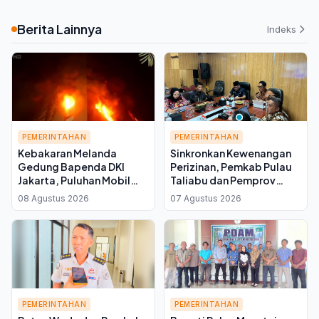
Berita Lainnya
Indeks
PEMERINTAHAN
PEMERINTAHAN
Kebakaran Melanda
Sinkronkan Kewenangan
Gedung Bapenda DKI
Perizinan, Pemkab Pulau
Jakarta, Puluhan Mobil
Taliabu dan Pemprov
Damkar Dikerahkan ke
Malut Perkuat Koordinasi
08 Agustus 2026
07 Agustus 2026
Lokasi
Tata Ruang
PEMERINTAHAN
PEMERINTAHAN