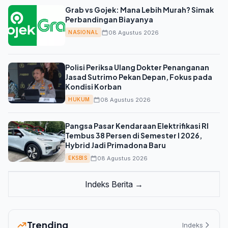
Grab vs Gojek: Mana Lebih Murah? Simak
Perbandingan Biayanya
08 Agustus 2026
NASIONAL
Polisi Periksa Ulang Dokter Penanganan
Jasad Sutrimo Pekan Depan, Fokus pada
Kondisi Korban
08 Agustus 2026
HUKUM
Pangsa Pasar Kendaraan Elektrifikasi RI
Tembus 38 Persen di Semester I 2026,
Hybrid Jadi Primadona Baru
08 Agustus 2026
EKSBIS
Indeks Berita →
Trending
Indeks