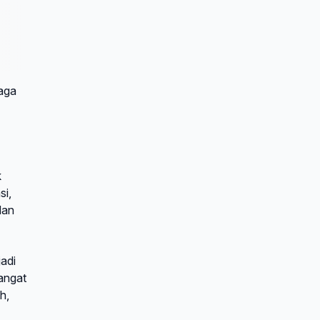
raga
k
si,
dan
adi
angat
h,