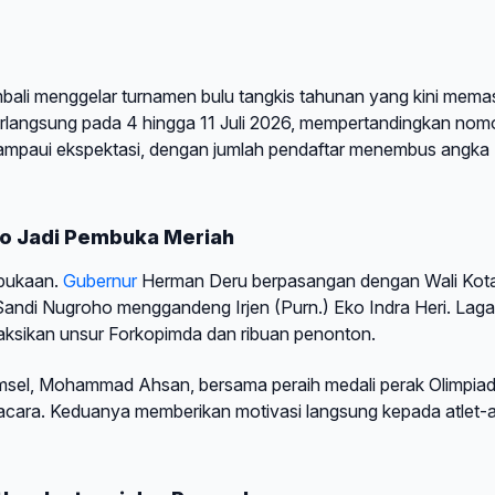
ali menggelar turnamen bulu tangkis tahunan yang kini mema
rlangsung pada 4 hingga 11 Juli 2026, mempertandingkan nom
lampaui ekspektasi, dengan jumlah pendaftar menembus angka
ho Jadi Pembuka Meriah
mbukaan.
Gubernur
Herman Deru berpasangan dengan Wali Kot
ndi Nugroho menggandeng Irjen (Purn.) Eko Indra Heri. Laga 
aksikan unsur Forkopimda dan ribuan penonton.
umsel, Mohammad Ahsan, bersama peraih medali perak Olimpia
acara. Keduanya memberikan motivasi langsung kepada atlet-a