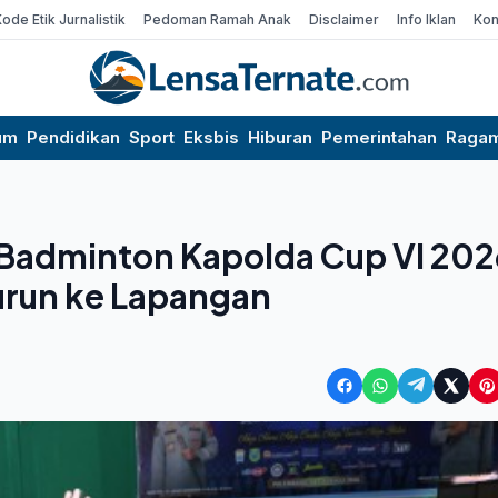
Kode Etik Jurnalistik
Pedoman Ramah Anak
Disclaimer
Info Iklan
Kon
um
Pendidikan
Sport
Eksbis
Hiburan
Pemerintahan
Raga
 Badminton Kapolda Cup VI 202
urun ke Lapangan