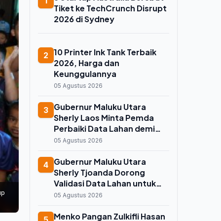
1
Tiket ke TechCrunch Disrupt
2026 di Sydney
10 Printer Ink Tank Terbaik
2
2026, Harga dan
Keunggulannya
05 Agustus 2026
Gubernur Maluku Utara
3
Sherly Laos Minta Pemda
Perbaiki Data Lahan demi
Koperasi Merah Putih, Kuota
05 Agustus 2026
Sawah 7.500 Hektare
Melayang
Gubernur Maluku Utara
4
Sherly Tjoanda Dorong
Validasi Data Lahan untuk
up
Selamatkan Kuota Cetak
05 Agustus 2026
Sawah 7.500 Hektare
Menko Pangan Zulkifli Hasan
5