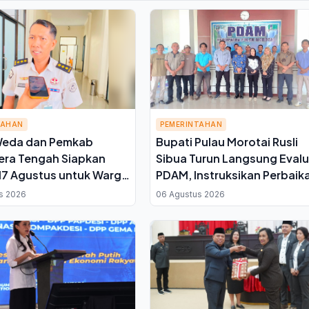
TAHAN
PEMERINTAHAN
Weda dan Pemkab
Bupati Pulau Morotai Rusli
era Tengah Siapkan
Sibua Turun Langsung Evalu
7 Agustus untuk Warga
PDAM, Instruksikan Perbaik
Ini Kata Plh Kepala
Jaringan Distribusi Air
s 2026
06 Agustus 2026