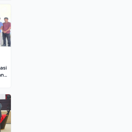
asi
an