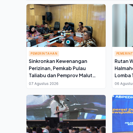
PEMERINTAHAN
PEMERIN
Sinkronkan Kewenangan
Rutan 
Perizinan, Pemkab Pulau
Halmah
Taliabu dan Pemprov Malut
Lomba 1
Perkuat Koordinasi Tata Ruang
Binaan, 
07 Agustus 2026
06 Agustu
Rutan