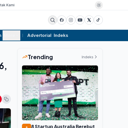
tak Kami
m
More
Advertorial
Indeks
Trending
Indeks
6,
8 Startup Australia Berebut