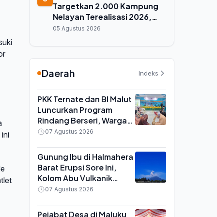
Targetkan 2.000 Kampung
Nelayan Terealisasi 2026,
Maluku Utara Jadi Prioritas
05 Agustus 2026
Pembangunan
suki
or
Daerah
Indeks
PKK Ternate dan BI Malut
Luncurkan Program
Rindang Berseri, Warga
a
Didorong Tanam Cabai
07 Agustus 2026
ini
dan Kangkung di
Pekarangan
Gunung Ibu di Halmahera
Barat Erupsi Sore Ini,
de
Kolom Abu Vulkanik
tlet
Capai 600 Meter di Atas
07 Agustus 2026
Puncak
Pejabat Desa di Maluku