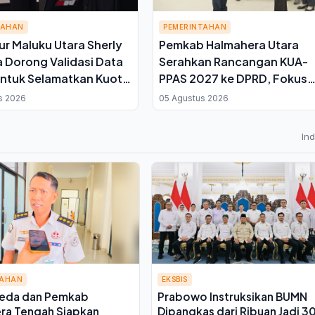
TAHAN
PEMERINTAHAN
r Maluku Utara Sherly
Pemkab Halmahera Utara
 Dorong Validasi Data
Serahkan Rancangan KUA-
ntuk Selamatkan Kuota
PPAS 2027 ke DPRD, Fokus
Sawah 7.500 Hektare
Buka Isolasi Wilayah dan
s 2026
05 Agustus 2026
Perkuat Ekonomi Lokal
In
TAHAN
EKSBIS
eda dan Pemkab
Prabowo Instruksikan BUMN
ra Tengah Siapkan
Dipangkas dari Ribuan Jadi 3