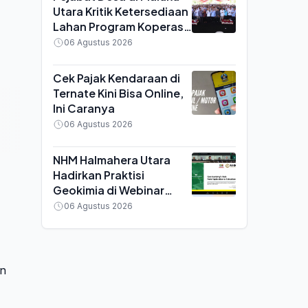
Utara Kritik Ketersediaan
Lahan Program Koperasi
Merah Putih saat Seminar
06 Agustus 2026
di Ternate
Cek Pajak Kendaraan di
Ternate Kini Bisa Online,
Ini Caranya
06 Agustus 2026
NHM Halmahera Utara
Hadirkan Praktisi
Geokimia di Webinar
MGEI UNG, Bahas
06 Agustus 2026
Efisiensi Tambang Emas
on