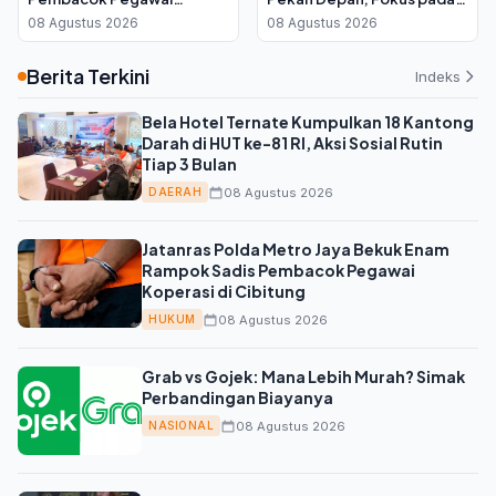
Koperasi di Cibitung
Kondisi Korban
08 Agustus 2026
08 Agustus 2026
Berita Terkini
Indeks
Bela Hotel Ternate Kumpulkan 18 Kantong
Darah di HUT ke-81 RI, Aksi Sosial Rutin
Tiap 3 Bulan
08 Agustus 2026
DAERAH
Jatanras Polda Metro Jaya Bekuk Enam
Rampok Sadis Pembacok Pegawai
Koperasi di Cibitung
08 Agustus 2026
HUKUM
Grab vs Gojek: Mana Lebih Murah? Simak
Perbandingan Biayanya
08 Agustus 2026
NASIONAL