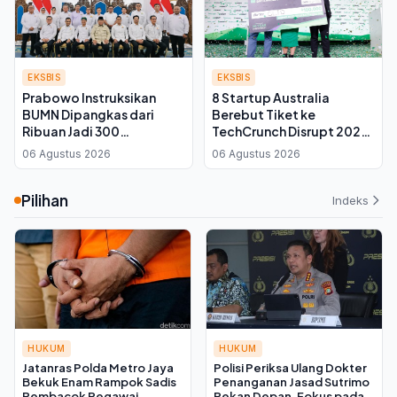
EKSBIS
EKSBIS
Prabowo Instruksikan
8 Startup Australia
BUMN Dipangkas dari
Berebut Tiket ke
Ribuan Jadi 300
TechCrunch Disrupt 2026
Perusahaan, Kadin
di Sydney
06 Agustus 2026
06 Agustus 2026
Kalteng: Infrastruktur
Kembali ke Swasta
Pilihan
Indeks
HUKUM
HUKUM
Jatanras Polda Metro Jaya
Polisi Periksa Ulang Dokter
Bekuk Enam Rampok Sadis
Penanganan Jasad Sutrimo
Pembacok Pegawai
Pekan Depan, Fokus pada