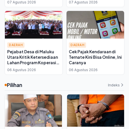
Didorong Tanam Cabai
600 Meter di Atas Puncak
07 Agustus 2026
07 Agustus 2026
dan Kangkung di
Pekarangan
DAERAH
DAERAH
Pejabat Desa di Maluku
Cek Pajak Kendaraan di
Utara Kritik Ketersediaan
Ternate Kini Bisa Online, Ini
Lahan Program Koperasi
Caranya
Merah Putih saat Seminar
06 Agustus 2026
06 Agustus 2026
di Ternate
Pilihan
Indeks