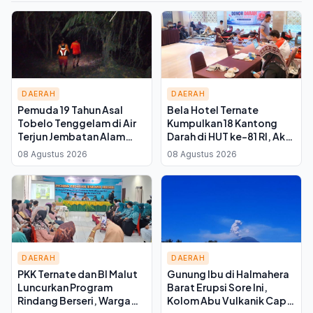
DAERAH
DAERAH
Pemuda 19 Tahun Asal
Bela Hotel Ternate
Tobelo Tenggelam di Air
Kumpulkan 18 Kantong
Terjun Jembatan Alam
Darah di HUT ke-81 RI, Aksi
Halmahera Utara, Tim SAR
Sosial Rutin Tiap 3 Bulan
08 Agustus 2026
08 Agustus 2026
Gabungan Dikerahkan
DAERAH
DAERAH
PKK Ternate dan BI Malut
Gunung Ibu di Halmahera
Luncurkan Program
Barat Erupsi Sore Ini,
Rindang Berseri, Warga
Kolom Abu Vulkanik Capai