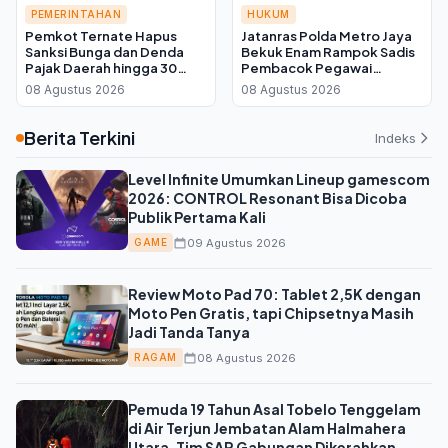
PEMERINTAHAN
HUKUM
Pemkot Ternate Hapus
Jatanras Polda Metro Jaya
Sanksi Bunga dan Denda
Bekuk Enam Rampok Sadis
Pajak Daerah hingga 30
Pembacok Pegawai
September 2026, Cukup
Koperasi di Cibitung
08 Agustus 2026
08 Agustus 2026
Bayar Pokok
Berita Terkini
Indeks
Level Infinite Umumkan Lineup gamescom
2026: CONTROL Resonant Bisa Dicoba
Publik Pertama Kali
09 Agustus 2026
GAME
Review Moto Pad 70: Tablet 2,5K dengan
Moto Pen Gratis, tapi Chipsetnya Masih
Jadi Tanda Tanya
08 Agustus 2026
RAGAM
Pemuda 19 Tahun Asal Tobelo Tenggelam
di Air Terjun Jembatan Alam Halmahera
Utara, Tim SAR Gabungan Dikerahkan