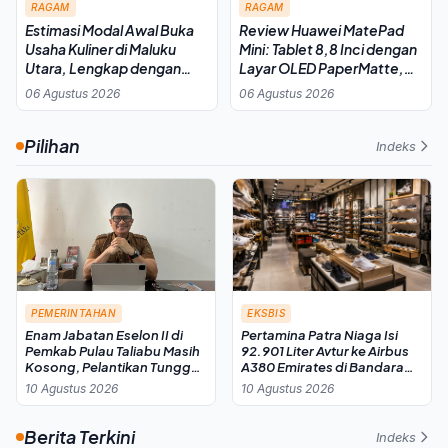
RAGAM
RAGAM
Estimasi Modal Awal Buka
Review Huawei MatePad
Usaha Kuliner di Maluku
Mini: Tablet 8,8 Inci dengan
Utara, Lengkap dengan
Layar OLED PaperMatte,
Rincian Biaya dan Strategi
Ringan tapi Bukan untuk
06 Agustus 2026
06 Agustus 2026
Produktivitas
Pilihan
Indeks
PEMERINTAHAN
EKSBIS
Enam Jabatan Eselon II di
Pertamina Patra Niaga Isi
Pemkab Pulau Taliabu Masih
92.901 Liter Avtur ke Airbus
Kosong, Pelantikan Tunggu
A380 Emirates di Bandara
Rekomendasi BKN
Soekarno-Hatta
10 Agustus 2026
10 Agustus 2026
Berita Terkini
Indeks