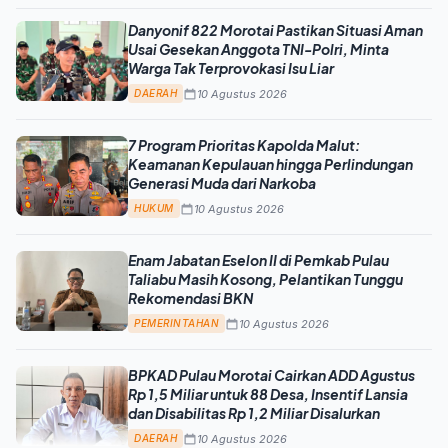
Danyonif 822 Morotai Pastikan Situasi Aman
Usai Gesekan Anggota TNI-Polri, Minta
Warga Tak Terprovokasi Isu Liar
10 Agustus 2026
DAERAH
7 Program Prioritas Kapolda Malut:
Keamanan Kepulauan hingga Perlindungan
Generasi Muda dari Narkoba
10 Agustus 2026
HUKUM
Enam Jabatan Eselon II di Pemkab Pulau
Taliabu Masih Kosong, Pelantikan Tunggu
Rekomendasi BKN
10 Agustus 2026
PEMERINTAHAN
BPKAD Pulau Morotai Cairkan ADD Agustus
Rp 1,5 Miliar untuk 88 Desa, Insentif Lansia
dan Disabilitas Rp 1,2 Miliar Disalurkan
10 Agustus 2026
DAERAH