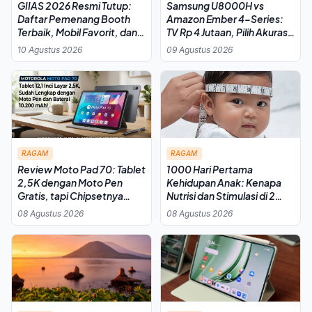
GIIAS 2026 Resmi Tutup:
Samsung U8000H vs
Daftar Pemenang Booth
Amazon Ember 4-Series:
Terbaik, Mobil Favorit, dan
TV Rp 4 Jutaan, Pilih Akurasi
EV Terpopuler
Warna atau Kecerahan?
10 Agustus 2026
09 Agustus 2026
RAGAM
RAGAM
Review Moto Pad 70: Tablet
1000 Hari Pertama
2,5K dengan Moto Pen
Kehidupan Anak: Kenapa
Gratis, tapi Chipsetnya
Nutrisi dan Stimulasi di 2
Masih Jadi Tanda Tanya
Tahun Pertama Itu Krusial
08 Agustus 2026
08 Agustus 2026