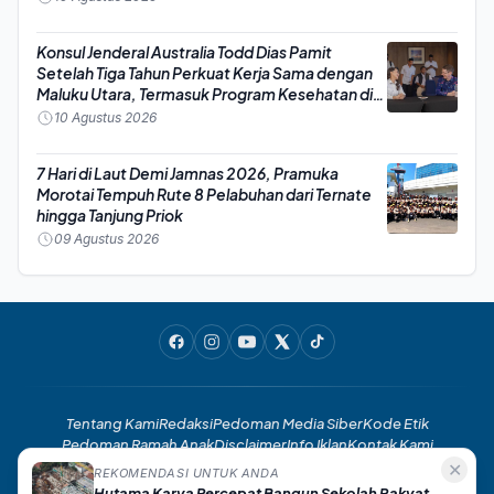
Konsul Jenderal Australia Todd Dias Pamit
Setelah Tiga Tahun Perkuat Kerja Sama dengan
Maluku Utara, Termasuk Program Kesehatan di
Morotai
10 Agustus 2026
7 Hari di Laut Demi Jamnas 2026, Pramuka
Morotai Tempuh Rute 8 Pelabuhan dari Ternate
hingga Tanjung Priok
09 Agustus 2026
Tentang Kami
Redaksi
Pedoman Media Siber
Kode Etik
Pedoman Ramah Anak
Disclaimer
Info Iklan
Kontak Kami
✕
REKOMENDASI UNTUK ANDA
Hutama Karya Percepat Bangun Sekolah Rakyat