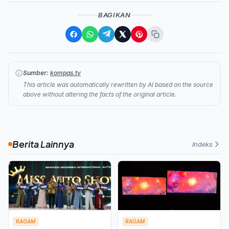
BAGIKAN
Sumber:
kompas.tv
This article was automatically rewritten by AI based on the source
above without altering the facts of the original article.
Berita Lainnya
Indeks
RAGAM
RAGAM