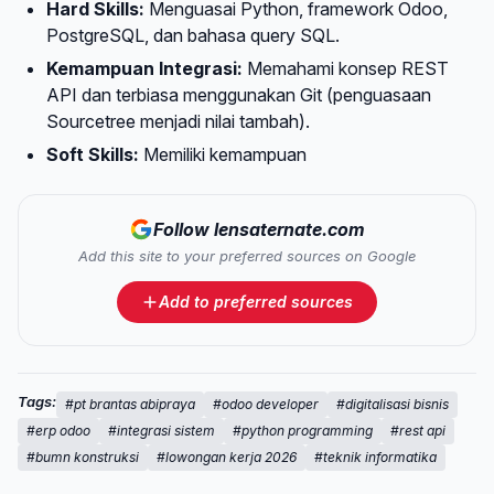
Hard Skills:
Menguasai Python, framework Odoo,
PostgreSQL, dan bahasa query SQL.
Kemampuan Integrasi:
Memahami konsep REST
API dan terbiasa menggunakan Git (penguasaan
Sourcetree menjadi nilai tambah).
Soft Skills:
Memiliki kemampuan
Follow lensaternate.com
Add this site to your preferred sources on Google
Add to preferred sources
Tags:
#pt brantas abipraya
#odoo developer
#digitalisasi bisnis
#erp odoo
#integrasi sistem
#python programming
#rest api
#bumn konstruksi
#lowongan kerja 2026
#teknik informatika