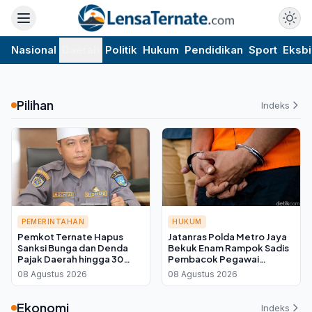
Nasional
Daerah
Politik
Hukum
Pendidikan
Sport
Eksbi
Pilihan
Indeks
PEMERINTAHAN
HUKUM
Pemkot Ternate Hapus
Jatanras Polda Metro Jaya
Sanksi Bunga dan Denda
Bekuk Enam Rampok Sadis
Pajak Daerah hingga 30
Pembacok Pegawai
September 2026, Cukup
Koperasi di Cibitung
08 Agustus 2026
08 Agustus 2026
Bayar Pokok
Ekonomi
Indeks