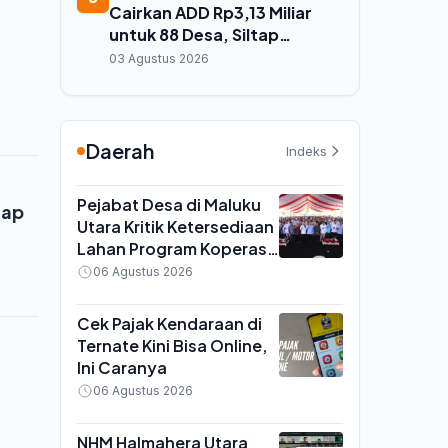
Cairkan ADD Rp3,13 Miliar
untuk 88 Desa, Siltap
Perangkat Desa Desember
03 Agustus 2026
2025 Masih Tertunda
Daerah
Indeks
Pejabat Desa di Maluku
tap
Utara Kritik Ketersediaan
Lahan Program Koperasi
Merah Putih saat Seminar
06 Agustus 2026
di Ternate
Cek Pajak Kendaraan di
Ternate Kini Bisa Online,
Ini Caranya
06 Agustus 2026
NHM Halmahera Utara