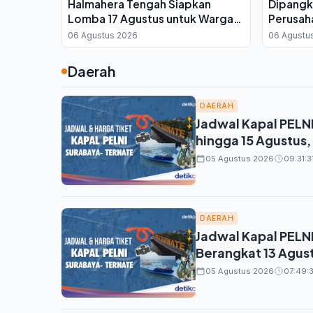
Halmahera Tengah Siapkan
Dipangka
Lomba 17 Agustus untuk Warga
Perusah
Binaan, Ini Kata Plh Kepala Rutan
Infrastr
06 Agustus 2026
06 Agustu
Daerah
DAERAH
Jadwal Kapal PELN
hingga 15 Agustus,
05 Agustus 2026
09:31:3
DAERAH
Jadwal Kapal PELN
Berangkat 13 Agus
05 Agustus 2026
07:49:3