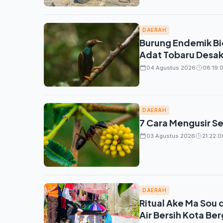
DAERAH
Burung Endemik Bi
Adat Tobaru Desa
04 Agustus 2026
08:19:0
DAERAH
7 Cara Mengusir S
03 Agustus 2026
21:22:0
DAERAH
Ritual Ake Ma Sou 
Air Bersih Kota B