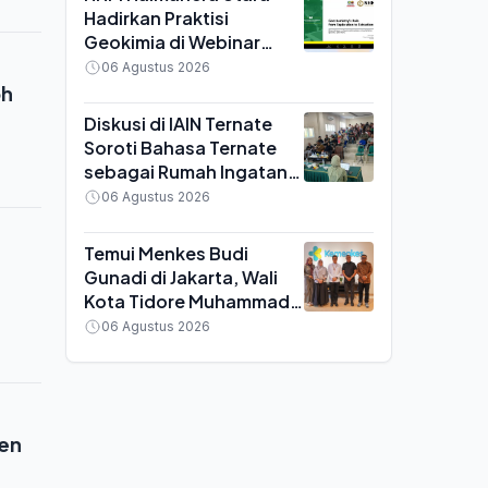
Hadirkan Praktisi
Geokimia di Webinar
MGEI UNG, Bahas
06 Agustus 2026
Efisiensi Tambang Emas
oh
Diskusi di IAIN Ternate
Soroti Bahasa Ternate
sebagai Rumah Ingatan,
Yayasan Pustaka Pangaji
06 Agustus 2026
Siap Kawal Regulasi
Temui Menkes Budi
Gunadi di Jakarta, Wali
Kota Tidore Muhammad
Sinen Bawa Sejumlah
06 Agustus 2026
Keluhan Kesehatan
Daerah
sen