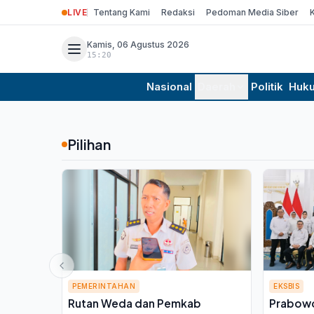
LIVE
Tentang Kami
Redaksi
Pedoman Media Siber
Kamis, 06 Agustus 2026
15:20
Nasional
Daerah
Politik
Huk
Pilihan
PEMERINTAHAN
EKSBIS
Rutan Weda dan Pemkab
Prabowo