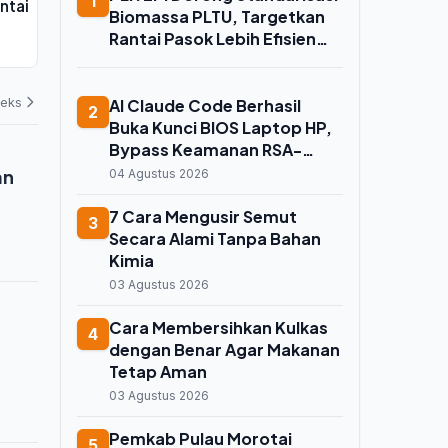
1
ntai
ADD Rp3,13 Miliar untuk 88 Desa,
Produksi PLT
Biomassa PLTU, Targetkan
Siltap Perangkat Desa Desember
330 MW
Rantai Pasok Lebih Efisien
2025 Masih Tertunda
03 Agustus 2026
02 Agustus 202
dan Andal
deks
AI Claude Code Berhasil
2
Buka Kunci BIOS Laptop HP,
Bypass Keamanan RSA-
2048 dan Aktifkan 55
an
04 Agustus 2026
Pengaturan Tersembunyi
7 Cara Mengusir Semut
3
Secara Alami Tanpa Bahan
Kimia
03 Agustus 2026
Cara Membersihkan Kulkas
4
dengan Benar Agar Makanan
Tetap Aman
03 Agustus 2026
Pemkab Pulau Morotai
5