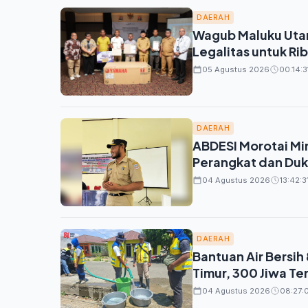
DAERAH
Wagub Maluku Utar
Legalitas untuk Ri
05 Agustus 2026
00:14:3
DAERAH
ABDESI Morotai Min
Perangkat dan Du
04 Agustus 2026
13:42:3
DAERAH
Bantuan Air Bersih
Timur, 300 Jiwa Te
04 Agustus 2026
08:27: