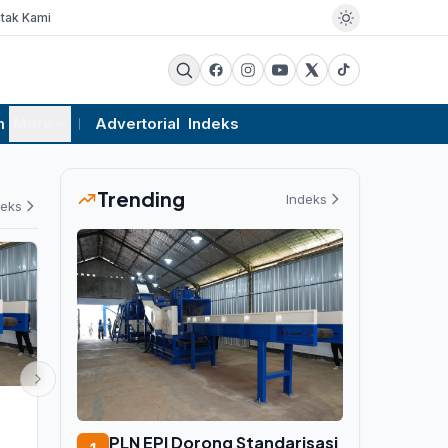
tak Kami
m
More
Advertorial
Indeks
Trending
Indeks
deks
PEMERINTAHAN
PEMERINTAHAN
Pemkab Pulau Morotai Cairkan
Target 2027,
PLN EPI Dorong Standarisasi