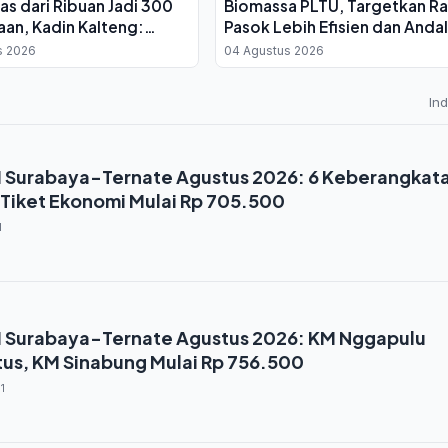
s dari Ribuan Jadi 300
Biomassa PLTU, Targetkan Ra
aan, Kadin Kalteng:
Pasok Lebih Efisien dan Andal
uktur Kembali ke Swasta
s 2026
04 Agustus 2026
In
I Surabaya-Ternate Agustus 2026: 6 Keberangkat
 Tiket Ekonomi Mulai Rp 705.500
1
I Surabaya-Ternate Agustus 2026: KM Nggapulu
tus, KM Sinabung Mulai Rp 756.500
1