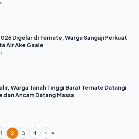
01
2026 Digelar di Ternate, Warga Sangaji Perkuat
a Air Ake Gaale
1
galir, Warga Tanah Tinggi Barat Ternate Datangi
e dan Ancam Datang Massa
1
1
2
3
4
›
»