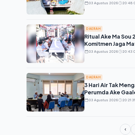
03 Agustus 2026
20:48:
DAERAH
Ritual Ake Ma Sou 
Komitmen Jaga Mat
03 Agustus 2026
20:43:0
DAERAH
3 Hari Air Tak Men
Perumda Ake Gaal
03 Agustus 2026
20:21:3
‹