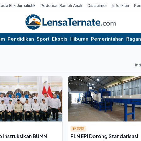
Kode Etik Jurnalistik
Pedoman Ramah Anak
Disclaimer
Info Iklan
Kon
um
Pendidikan
Sport
Eksbis
Hiburan
Pemerintahan
Raga
In
EKSBIS
 Instruksikan BUMN
PLN EPI Dorong Standarisasi