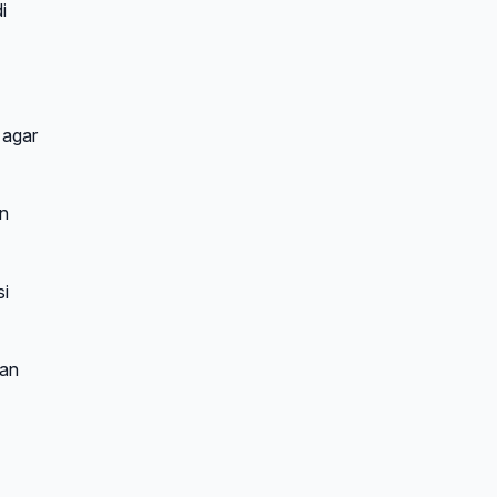
i
 agar
an
si
san