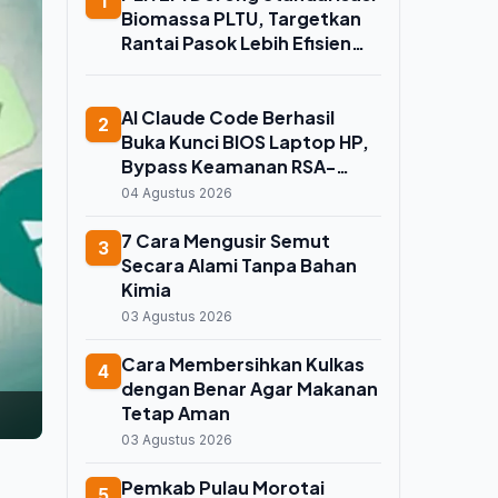
1
Biomassa PLTU, Targetkan
Rantai Pasok Lebih Efisien
dan Andal
AI Claude Code Berhasil
2
Buka Kunci BIOS Laptop HP,
Bypass Keamanan RSA-
2048 dan Aktifkan 55
04 Agustus 2026
Pengaturan Tersembunyi
7 Cara Mengusir Semut
3
Secara Alami Tanpa Bahan
Kimia
03 Agustus 2026
Cara Membersihkan Kulkas
4
dengan Benar Agar Makanan
Tetap Aman
03 Agustus 2026
Pemkab Pulau Morotai
5