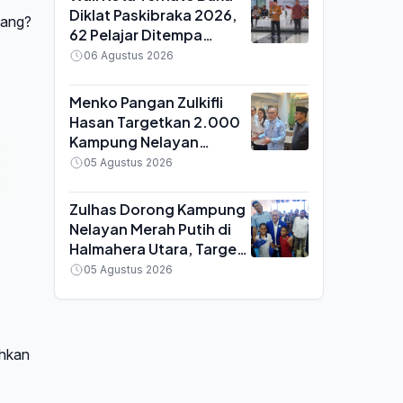
Diklat Paskibraka 2026,
lang?
62 Pelajar Ditempa
Disiplin dan
06 Agustus 2026
Kepemimpinan
Menko Pangan Zulkifli
Hasan Targetkan 2.000
Kampung Nelayan
Terealisasi 2026, Maluku
05 Agustus 2026
Utara Jadi Prioritas
Pembangunan
Zulhas Dorong Kampung
Nelayan Merah Putih di
Halmahera Utara, Target
2.000 Titik Budidaya
.
05 Agustus 2026
Ikan Serap 6.000 Tenaga
Kerja
ahkan