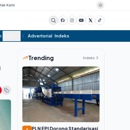
tak Kami
m
More
Advertorial
Indeks
Trending
Indeks
a
PLN EPI Dorong Standarisasi