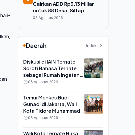
Cairkan ADD Rp3,13 Miliar
untuk 88 Desa, Siltap
hari-
Perangkat Desa Desember
03 Agustus 2026
2025 Masih Tertunda
tkan,
Daerah
Indeks
Diskusi di IAIN Ternate
Soroti Bahasa Ternate
sebagai Rumah Ingatan,
 dan
Yayasan Pustaka Pangaji
06 Agustus 2026
Siap Kawal Regulasi
Temui Menkes Budi
Gunadi di Jakarta, Wali
Kota Tidore Muhammad
Sinen Bawa Sejumlah
06 Agustus 2026
Keluhan Kesehatan
Daerah
Wali Kota Ternate Buka