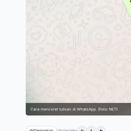
Cara mencoret tulisan di WhatsApp. (Foto: NET)
Dengarkan
Ukuran teks