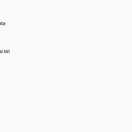
ata
 kiri
,