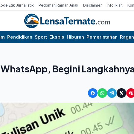
Kode Etik Jurnalistik
Pedoman Ramah Anak
Disclaimer
Info Iklan
Kon
um
Pendidikan
Sport
Eksbis
Hiburan
Pemerintahan
Raga
i WhatsApp, Begini Langkahny