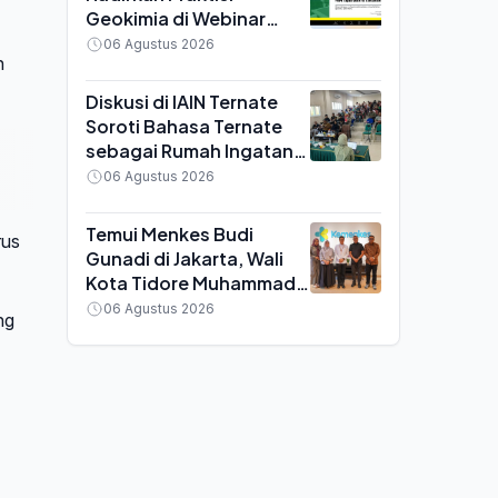
Geokimia di Webinar
MGEI UNG, Bahas
06 Agustus 2026
n
Efisiensi Tambang Emas
Diskusi di IAIN Ternate
Soroti Bahasa Ternate
sebagai Rumah Ingatan,
Yayasan Pustaka Pangaji
06 Agustus 2026
Siap Kawal Regulasi
Temui Menkes Budi
rus
Gunadi di Jakarta, Wali
Kota Tidore Muhammad
Sinen Bawa Sejumlah
06 Agustus 2026
ng
Keluhan Kesehatan
Daerah