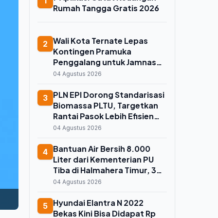
1
Rumah Tangga Gratis 2026
Wali Kota Ternate Lepas
2
Kontingen Pramuka
Penggalang untuk Jamnas
2026 di Cibubur, Titip Pesan
04 Agustus 2026
Jaga Nama Baik dan
Kenalkan Budaya Lokal
PLN EPI Dorong Standarisasi
3
Biomassa PLTU, Targetkan
Rantai Pasok Lebih Efisien
dan Andal
04 Agustus 2026
Bantuan Air Bersih 8.000
4
Liter dari Kementerian PU
Tiba di Halmahera Timur, 300
Jiwa Terbantu
04 Agustus 2026
Hyundai Elantra N 2022
5
Bekas Kini Bisa Didapat Rp