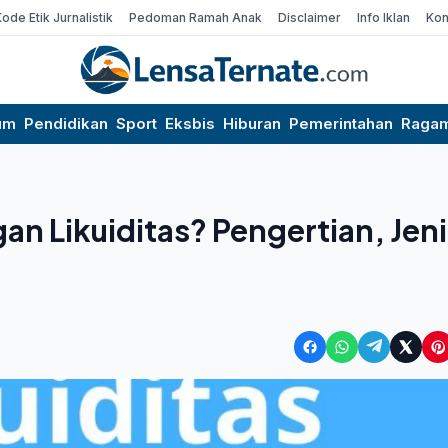
Kode Etik Jurnalistik
Pedoman Ramah Anak
Disclaimer
Info Iklan
Kon
um
Pendidikan
Sport
Eksbis
Hiburan
Pemerintahan
Raga
n Likuiditas? Pengertian, Jeni