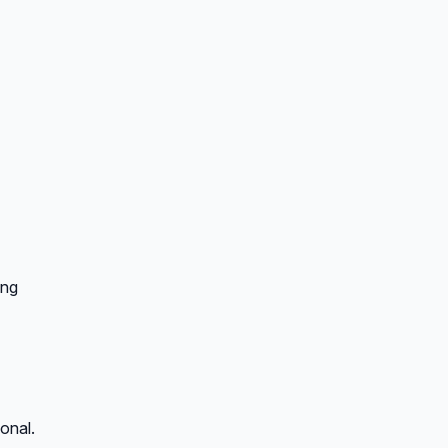
ang
onal.