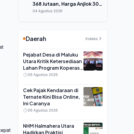
368 Jutaan, Harga Anjlok 30
Persen
04 Agustus 2026
Daerah
Indeks
at
Pejabat Desa di Maluku
Utara Kritik Ketersediaan
Lahan Program Koperasi
Merah Putih saat Seminar
06 Agustus 2026
di Ternate
Cek Pajak Kendaraan di
Ternate Kini Bisa Online,
Ini Caranya
06 Agustus 2026
NHM Halmahera Utara
cepat
Hadirkan Praktisi