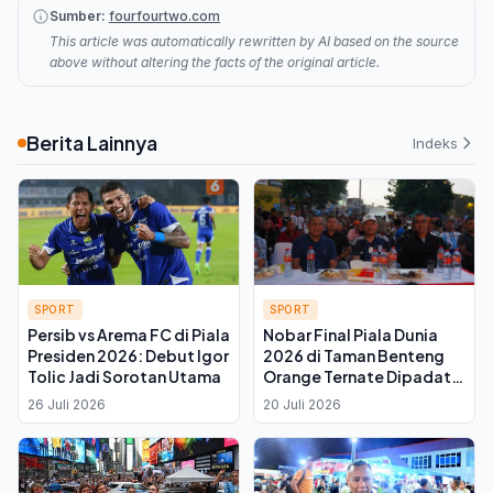
Sumber:
fourfourtwo.com
This article was automatically rewritten by AI based on the source
above without altering the facts of the original article.
Berita Lainnya
Indeks
SPORT
SPORT
Persib vs Arema FC di Piala
Nobar Final Piala Dunia
Presiden 2026: Debut Igor
2026 di Taman Benteng
Tolic Jadi Sorotan Utama
Orange Ternate Dipadati
Ribuan Warga, Wagub
26 Juli 2026
20 Juli 2026
Malut Ingatkan Jaga
Persatuan