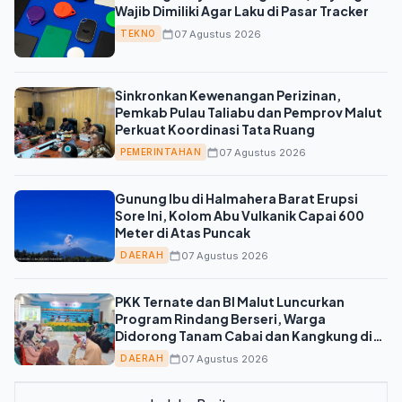
Wajib Dimiliki Agar Laku di Pasar Tracker
07 Agustus 2026
TEKNO
Sinkronkan Kewenangan Perizinan,
Pemkab Pulau Taliabu dan Pemprov Malut
Perkuat Koordinasi Tata Ruang
07 Agustus 2026
PEMERINTAHAN
Gunung Ibu di Halmahera Barat Erupsi
Sore Ini, Kolom Abu Vulkanik Capai 600
Meter di Atas Puncak
07 Agustus 2026
DAERAH
PKK Ternate dan BI Malut Luncurkan
Program Rindang Berseri, Warga
Didorong Tanam Cabai dan Kangkung di
Pekarangan
07 Agustus 2026
DAERAH