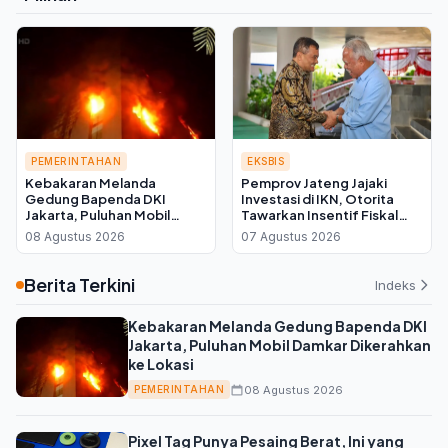
PEMERINTAHAN
EKSBIS
Kebakaran Melanda
Pemprov Jateng Jajaki
Gedung Bapenda DKI
Investasi di IKN, Otorita
Jakarta, Puluhan Mobil
Tawarkan Insentif Fiskal
Damkar Dikerahkan ke
bagi Daerah Mitra
08 Agustus 2026
07 Agustus 2026
Lokasi
Berita Terkini
Indeks
Kebakaran Melanda Gedung Bapenda DKI
Jakarta, Puluhan Mobil Damkar Dikerahkan
ke Lokasi
08 Agustus 2026
PEMERINTAHAN
Pixel Tag Punya Pesaing Berat, Ini yang