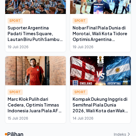
SPORT
SPORT
Suporter Argentina
Nobar Final Piala Dunia di
Padati Times Square,
Morotai, Wali Kota Tidore
Lautan Biru Putih Sambut
Optimis Argentina
Final Piala Dunia 2026
Kalahkan Spanyol dengan
19 Juli 2026
19 Juli 2026
Selisih Lebih dari Satu Gol
SPORT
SPORT
Marc Klok Pulih dari
Kompak Dukung Inggris di
Cedera, Optimis Timnas
Semifinal Piala Dunia
Indonesia Juara Piala AFF
2026, Wali Kota dan Wakil
2026
Wali Kota Ternate
15 Juli 2026
14 Juli 2026
Satukan Suara
Pilihan
Indeks