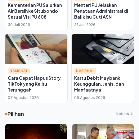
Kementerian PU Salurkan
Menteri PU Jelaskan
Air Bersih ke Situbondo
Penataan Administrasi di
Sesuai Visi PU 608
Balik Isu Cuti ASN
30 Juli 2026
31 Juli 2026
NASIONAL
NASIONAL
Cara Cepat Hapus Story
Kartu Debit Maybank:
TikTok yang Keliru
Keunggulan, Jenis, dan
Terunggah
Manfaatnya
07 Agustus 2026
06 Agustus 2026
Pilihan
Indeks