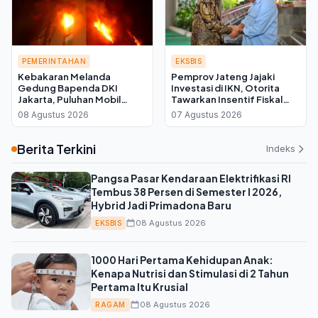
PEMERINTAHAN
EKSBIS
Kebakaran Melanda
Pemprov Jateng Jajaki
Gedung Bapenda DKI
Investasi di IKN, Otorita
Jakarta, Puluhan Mobil
Tawarkan Insentif Fiskal
Damkar Dikerahkan ke
bagi Daerah Mitra
08 Agustus 2026
07 Agustus 2026
Lokasi
Berita Terkini
Indeks
Pangsa Pasar Kendaraan Elektrifikasi RI
Tembus 38 Persen di Semester I 2026,
Hybrid Jadi Primadona Baru
08 Agustus 2026
EKSBIS
1000 Hari Pertama Kehidupan Anak:
Kenapa Nutrisi dan Stimulasi di 2 Tahun
Pertama Itu Krusial
08 Agustus 2026
RAGAM