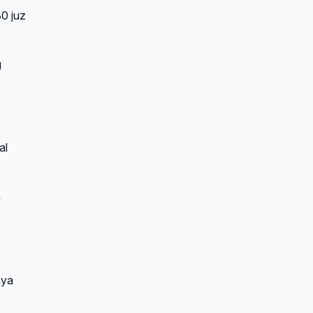
30 juz
g
al
a
aya