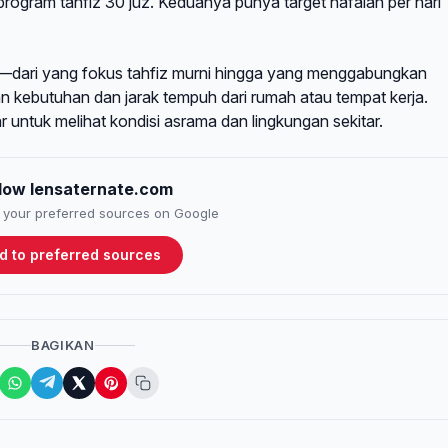
ogram tahfiz 30 juz. Keduanya punya target hafalan per hari
atif—dari yang fokus tahfiz murni hingga yang menggabungkan
n kebutuhan dan jarak tempuh dari rumah atau tempat kerja.
untuk melihat kondisi asrama dan lingkungan sekitar.
llow lensaternate.com
to your preferred sources on Google
d to preferred sources
BAGIKAN