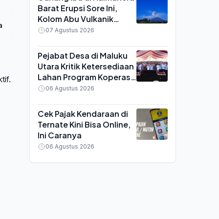
Barat Erupsi Sore Ini,
Kolom Abu Vulkanik
a
Capai 600 Meter di Atas
07 Agustus 2026
Puncak
Pejabat Desa di Maluku
Utara Kritik Ketersediaan
Lahan Program Koperasi
tif.
Merah Putih saat Seminar
06 Agustus 2026
di Ternate
Cek Pajak Kendaraan di
Ternate Kini Bisa Online,
Ini Caranya
06 Agustus 2026