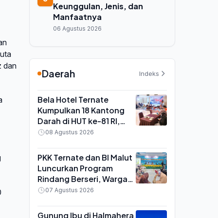
Keunggulan, Jenis, dan
Manfaatnya
06 Agustus 2026
an
juta
z dan
Daerah
Indeks
Bela Hotel Ternate
a
Kumpulkan 18 Kantong
Darah di HUT ke-81 RI,
Aksi Sosial Rutin Tiap 3
08 Agustus 2026
Bulan
PKK Ternate dan BI Malut
g
Luncurkan Program
Rindang Berseri, Warga
Didorong Tanam Cabai
07 Agustus 2026
0
dan Kangkung di
Pekarangan
Gunung Ibu di Halmahera