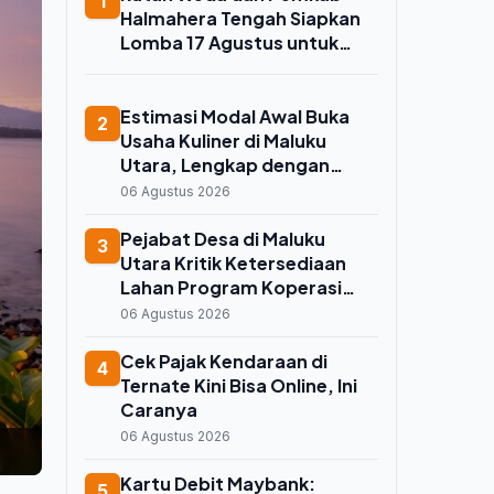
1
Halmahera Tengah Siapkan
Lomba 17 Agustus untuk
Warga Binaan, Ini Kata Plh
Kepala Rutan
Estimasi Modal Awal Buka
2
Usaha Kuliner di Maluku
Utara, Lengkap dengan
Rincian Biaya dan Strategi
06 Agustus 2026
Pejabat Desa di Maluku
3
Utara Kritik Ketersediaan
Lahan Program Koperasi
Merah Putih saat Seminar di
06 Agustus 2026
Ternate
Cek Pajak Kendaraan di
4
Ternate Kini Bisa Online, Ini
Caranya
06 Agustus 2026
Kartu Debit Maybank:
5