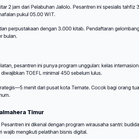
 2 jam dari Pelabuhan Jailolo. Pesantren ini spesialis tahfiz 
 hafalan pukul 05.00 WIT.
, dan perpustakaan dengan 3.000 kitab. Pendaftaran gelomban
r bulan.
tan, pesantren ini punya program unggulan: kelas internasion
 diwajibkan TOEFL minimal 450 sebelum lulus.
trategis—5 menit dari pusat kota Ternate. Cocok bagi orang tu
umum.
Halmahera Timur
Pesantren ini dikenal dengan program wirausaha santri: budid
wajib mengikuti pelatihan bisnis digital.