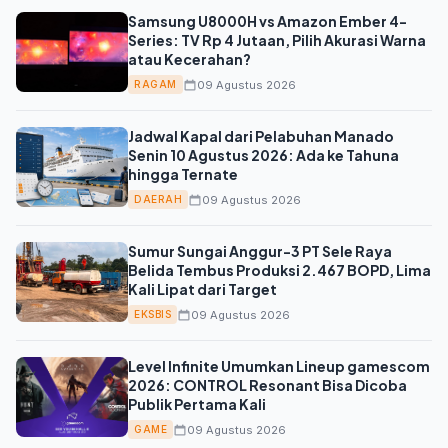
Samsung U8000H vs Amazon Ember 4-
Series: TV Rp 4 Jutaan, Pilih Akurasi Warna
atau Kecerahan?
09 Agustus 2026
RAGAM
Jadwal Kapal dari Pelabuhan Manado
Senin 10 Agustus 2026: Ada ke Tahuna
hingga Ternate
09 Agustus 2026
DAERAH
Sumur Sungai Anggur-3 PT Sele Raya
Belida Tembus Produksi 2.467 BOPD, Lima
Kali Lipat dari Target
09 Agustus 2026
EKSBIS
Level Infinite Umumkan Lineup gamescom
2026: CONTROL Resonant Bisa Dicoba
Publik Pertama Kali
09 Agustus 2026
GAME