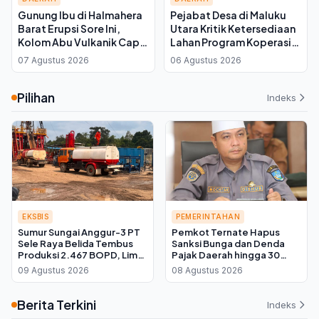
Gunung Ibu di Halmahera
Pejabat Desa di Maluku
Barat Erupsi Sore Ini,
Utara Kritik Ketersediaan
Kolom Abu Vulkanik Capai
Lahan Program Koperasi
600 Meter di Atas Puncak
Merah Putih saat Seminar
07 Agustus 2026
06 Agustus 2026
di Ternate
Pilihan
Indeks
EKSBIS
PEMERINTAHAN
Sumur Sungai Anggur-3 PT
Pemkot Ternate Hapus
Sele Raya Belida Tembus
Sanksi Bunga dan Denda
Produksi 2.467 BOPD, Lima
Pajak Daerah hingga 30
Kali Lipat dari Target
September 2026, Cukup
09 Agustus 2026
08 Agustus 2026
Bayar Pokok
Berita Terkini
Indeks