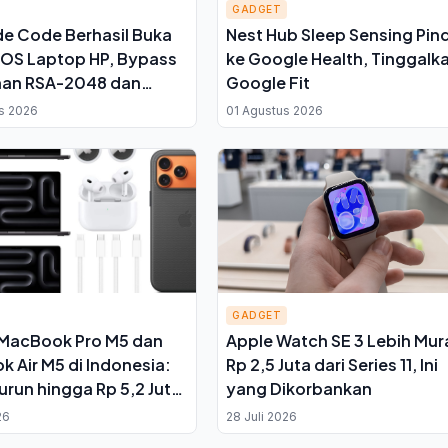
GADGET
de Code Berhasil Buka
Nest Hub Sleep Sensing Pin
IOS Laptop HP, Bypass
ke Google Health, Tinggalk
an RSA-2048 dan
Google Fit
n 55 Pengaturan
s 2026
01 Agustus 2026
bunyi
GADGET
 MacBook Pro M5 dan
Apple Watch SE 3 Lebih Mur
 Air M5 di Indonesia:
Rp 2,5 Juta dari Series 11, Ini
urun hingga Rp 5,2 Juta,
yang Dikorbankan
omonya
26
28 Juli 2026