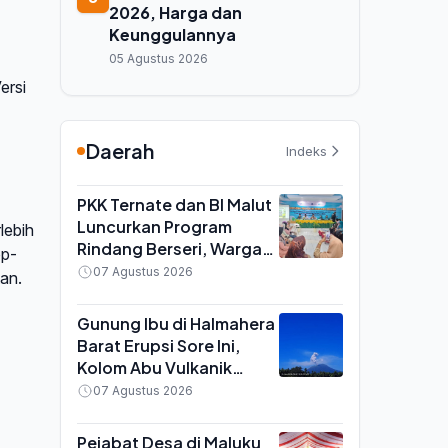
2026, Harga dan
Keunggulannya
05 Agustus 2026
ersi
Daerah
Indeks
PKK Ternate dan BI Malut
Luncurkan Program
lebih
Rindang Berseri, Warga
op-
Didorong Tanam Cabai
07 Agustus 2026
tan.
dan Kangkung di
Pekarangan
Gunung Ibu di Halmahera
Barat Erupsi Sore Ini,
Kolom Abu Vulkanik
Capai 600 Meter di Atas
07 Agustus 2026
Puncak
Pejabat Desa di Maluku