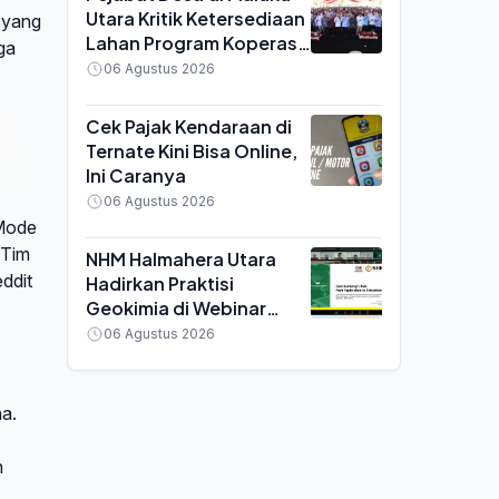
Utara Kritik Ketersediaan
 yang
Lahan Program Koperasi
ga
Merah Putih saat Seminar
06 Agustus 2026
di Ternate
Cek Pajak Kendaraan di
Ternate Kini Bisa Online,
Ini Caranya
06 Agustus 2026
 Mode
 Tim
NHM Halmahera Utara
ddit
Hadirkan Praktisi
Geokimia di Webinar
MGEI UNG, Bahas
06 Agustus 2026
Efisiensi Tambang Emas
a.
n