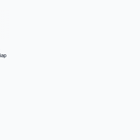
,
iap