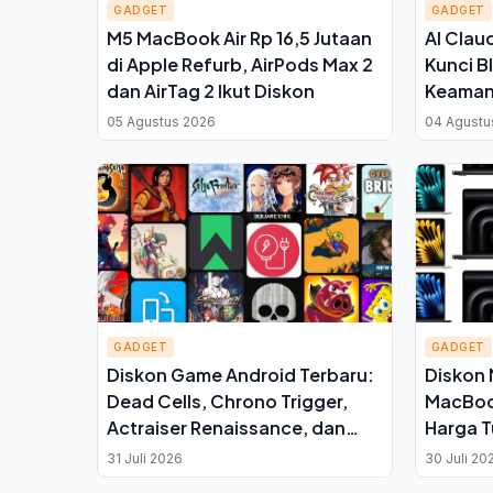
GADGET
GADGET
M5 MacBook Air Rp 16,5 Jutaan
AI Clau
di Apple Refurb, AirPods Max 2
Kunci B
dan AirTag 2 Ikut Diskon
Keaman
Aktifka
05 Agustus 2026
04 Agustu
Tersem
GADGET
GADGET
Diskon Game Android Terbaru:
Diskon
Dead Cells, Chrono Trigger,
MacBook
Actraiser Renaissance, dan
Harga T
Thronefall
Cek Pr
31 Juli 2026
30 Juli 20