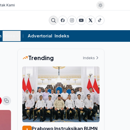
tak Kami
m
More
Advertorial
Indeks
Trending
Indeks
Prabowo Instruksikan BUMN