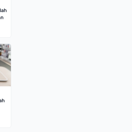
dah
an
ah