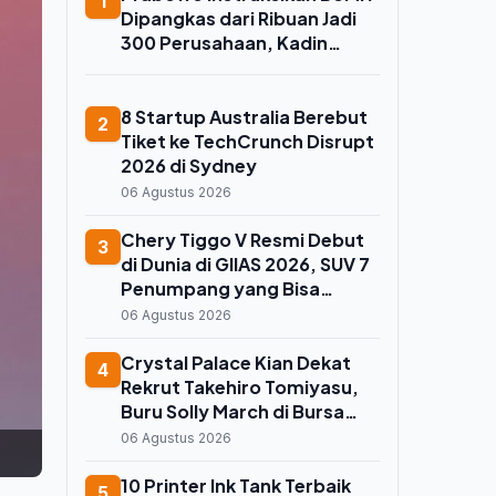
1
Dipangkas dari Ribuan Jadi
300 Perusahaan, Kadin
Kalteng: Infrastruktur
Kembali ke Swasta
8 Startup Australia Berebut
2
Tiket ke TechCrunch Disrupt
2026 di Sydney
06 Agustus 2026
Chery Tiggo V Resmi Debut
3
di Dunia di GIIAS 2026, SUV 7
Penumpang yang Bisa
Disulap Jadi Pikap
06 Agustus 2026
Crystal Palace Kian Dekat
4
Rekrut Takehiro Tomiyasu,
Buru Solly March di Bursa
Transfer
06 Agustus 2026
10 Printer Ink Tank Terbaik
5