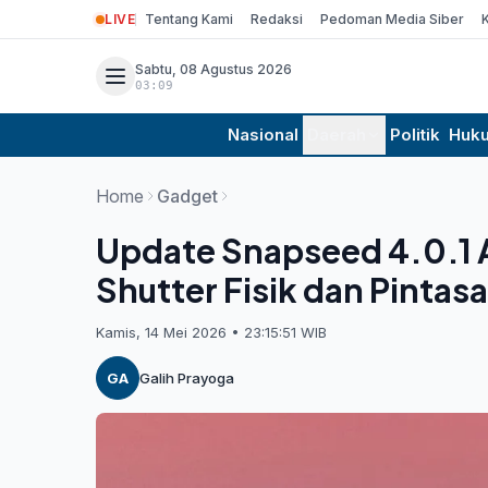
LIVE
Tentang Kami
Redaksi
Pedoman Media Siber
Sabtu, 08 Agustus 2026
03:09
Nasional
Daerah
Politik
Huk
Home
Gadget
Update Snapseed 4.0.1 
Shutter Fisik dan Pinta
Kamis, 14 Mei 2026 • 23:15:51 WIB
GA
Galih Prayoga