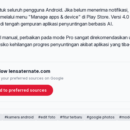
tuk seluruh pengguna Android. Jika belum menerima notifikasi,
lalui menu "Manage apps & device" di Play Store. Versi 4.0
 di tengah gempuran aplikasi penyuntingan berbasis AI.
ol manual, perbaikan pada mode Pro sangat direkomendasikan 
isiko kehilangan progres penyuntingan akibat aplikasi yang tiba
llow lensaternate.com
to your preferred sources on Google
d to preferred sources
#kamera android
#edit foto
#fitur terbaru
#google photos
#mode