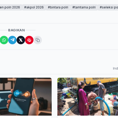
en polri 2026
#akpol 2026
#bintara polri
#tamtama polri
#seleksi pol
BAGIKAN
In