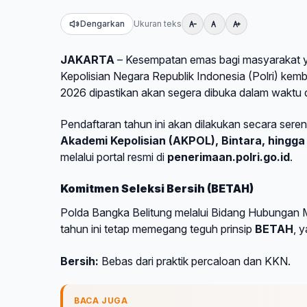
Dengarkan
Ukuran teks
JAKARTA
– Kesempatan emas bagi masyarakat ya
Kepolisian Negara Republik Indonesia (Polri) kem
2026 dipastikan akan segera dibuka dalam waktu 
Pendaftaran tahun ini akan dilakukan secara sere
Akademi Kepolisian (AKPOL), Bintara, hingg
melalui portal resmi di
penerimaan.polri.go.id
.
Komitmen Seleksi Bersih (BETAH)
Polda Bangka Belitung melalui Bidang Hubungan 
tahun ini tetap memegang teguh prinsip
BETAH
, y
Bersih:
Bebas dari praktik percaloan dan KKN.
BACA JUGA