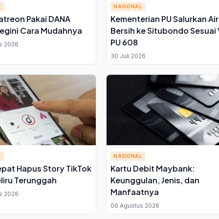
L
NASIONAL
atreon Pakai DANA
Kementerian PU Salurkan Air
egini Cara Mudahnya
Bersih ke Situbondo Sesuai 
PU 608
s 2026
30 Juli 2026
L
NASIONAL
pat Hapus Story TikTok
Kartu Debit Maybank:
liru Terunggah
Keunggulan, Jenis, dan
Manfaatnya
s 2026
06 Agustus 2026