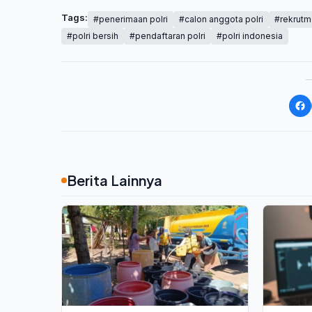
Tags:
#penerimaan polri
#calon anggota polri
#rekrutm
#polri bersih
#pendaftaran polri
#polri indonesia
Berita Lainnya