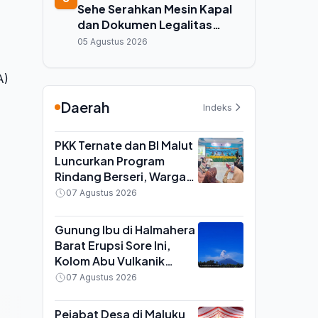
Sehe Serahkan Mesin Kapal
dan Dokumen Legalitas
untuk Ribuan Nelayan Kecil di
05 Agustus 2026
Ternate
A)
Daerah
Indeks
PKK Ternate dan BI Malut
Luncurkan Program
Rindang Berseri, Warga
Didorong Tanam Cabai
07 Agustus 2026
dan Kangkung di
Pekarangan
Gunung Ibu di Halmahera
Barat Erupsi Sore Ini,
Kolom Abu Vulkanik
Capai 600 Meter di Atas
07 Agustus 2026
Puncak
Pejabat Desa di Maluku