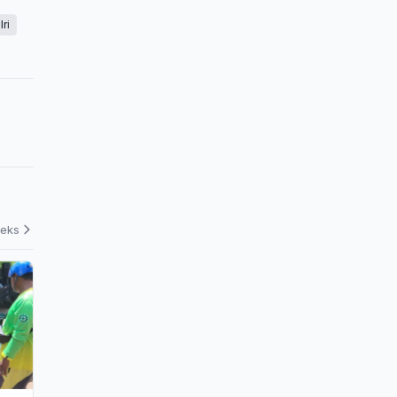
ri
deks