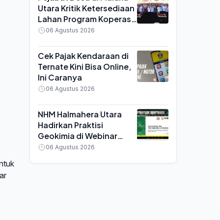
Utara Kritik Ketersediaan
Lahan Program Koperasi
Merah Putih saat Seminar
06 Agustus 2026
di Ternate
Cek Pajak Kendaraan di
Ternate Kini Bisa Online,
Ini Caranya
06 Agustus 2026
NHM Halmahera Utara
Hadirkan Praktisi
Geokimia di Webinar
MGEI UNG, Bahas
06 Agustus 2026
Efisiensi Tambang Emas
ntuk
ar