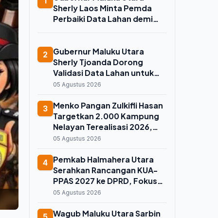
1
Sherly Laos Minta Pemda
Perbaiki Data Lahan demi
Koperasi Merah Putih, Kuota
Sawah 7.500 Hektare
Melayang
Gubernur Maluku Utara
2
Sherly Tjoanda Dorong
Validasi Data Lahan untuk
Selamatkan Kuota Cetak
05 Agustus 2026
Sawah 7.500 Hektare
Menko Pangan Zulkifli Hasan
3
Targetkan 2.000 Kampung
Nelayan Terealisasi 2026,
Maluku Utara Jadi Prioritas
05 Agustus 2026
Pembangunan
Pemkab Halmahera Utara
4
Serahkan Rancangan KUA-
PPAS 2027 ke DPRD, Fokus
Buka Isolasi Wilayah dan
05 Agustus 2026
Perkuat Ekonomi Lokal
Wagub Maluku Utara Sarbin
5