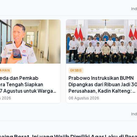
In
TAHAN
EKSBIS
eda dan Pemkab
Prabowo Instruksikan BUMN
ra Tengah Siapkan
Dipangkas dari Ribuan Jadi 3
7 Agustus untuk Warga
Perusahaan, Kadin Kalteng:
Ini Kata Plh Kepala Rutan
Infrastruktur Kembali ke Swa
s 2026
06 Agustus 2026
In
aing Berat, Ini yang Wajib Dimiliki Agar Laku di Pas