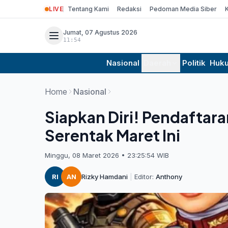
LIVE
Tentang Kami
Redaksi
Pedoman Media Siber
Jumat, 07 Agustus 2026
11:54
Nasional
Daerah
Politik
Huk
Home
Nasional
Siapkan Diri! Pendaftar
Serentak Maret Ini
Minggu, 08 Maret 2026 • 23:25:54 WIB
RI
AN
Rizky Hamdani
|
Editor:
Anthony