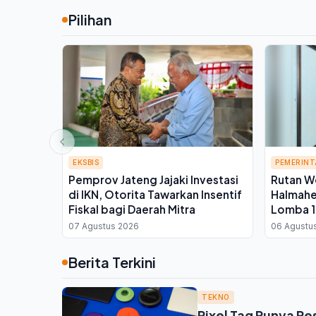
Pilihan
EKSBIS
PEMERIN
Pemprov Jateng Jajaki Investasi
Rutan W
di IKN, Otorita Tawarkan Insentif
Halmahe
Fiskal bagi Daerah Mitra
Lomba 1
Binaan, 
07 Agustus 2026
06 Agustu
Berita Terkini
TEKNO
Pixel Tag Punya Pes