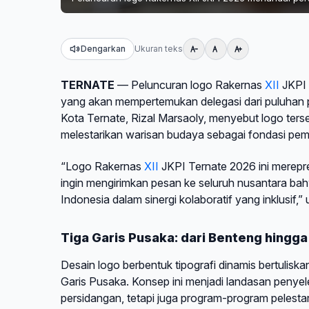
Dengarkan
Ukuran teks
TERNATE
— Peluncuran logo Rakernas
XII
JKPI 
yang akan mempertemukan delegasi dari puluhan 
Kota Ternate, Rizal Marsaoly, menyebut logo terse
melestarikan warisan budaya sebagai fondasi pem
“Logo Rakernas
XII
JKPI Ternate 2026 ini merepre
ingin mengirimkan pesan ke seluruh nusantara b
Indonesia dalam sinergi kolaboratif yang inklusif,”
Tiga Garis Pusaka: dari Benteng hingga 
Desain logo berbentuk tipografi dinamis bertulis
Garis Pusaka. Konsep ini menjadi landasan peny
persidangan, tetapi juga program-program pelesta