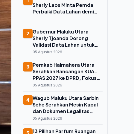
1
Sherly Laos Minta Pemda
Perbaiki Data Lahan demi
Koperasi Merah Putih, Kuota
Sawah 7.500 Hektare
Melayang
Gubernur Maluku Utara
2
Sherly Tjoanda Dorong
Validasi Data Lahan untuk
Selamatkan Kuota Cetak
05 Agustus 2026
Sawah 7.500 Hektare
Pemkab Halmahera Utara
3
Serahkan Rancangan KUA-
PPAS 2027 ke DPRD, Fokus
Buka Isolasi Wilayah dan
05 Agustus 2026
Perkuat Ekonomi Lokal
Wagub Maluku Utara Sarbin
4
Sehe Serahkan Mesin Kapal
dan Dokumen Legalitas
untuk Ribuan Nelayan Kecil di
05 Agustus 2026
Ternate
13 Pilihan Parfum Ruangan
5