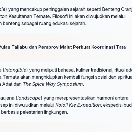
ble
) yang mencakup peninggalan sejarah seperti Benteng Oranj
n Kesultanan Ternate. Filosofi ini akan diwujudkan melalui
 benteng sebagai ruang edukasi sejarah.
lau Taliabu dan Pemprov Malut Perkuat Koordinasi Tata
 (
intangible
) yang meliputi bahasa, kuliner tradisional, ritual ad
a Ternate akan menghidupkan kembali fungsi sosial dan spiritua
n Adat dan
The Spice Way Symposium
.
aujana (
landscape
) yang merepresentasikan harmoni antara
sep ini diwujudkan melalui
Kololi Kie Expedition
, ekspedisi bu
 berbasis pelestarian lingkungan.