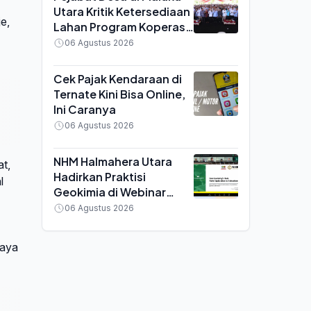
Utara Kritik Ketersediaan
e,
Lahan Program Koperasi
Merah Putih saat Seminar
06 Agustus 2026
di Ternate
Cek Pajak Kendaraan di
Ternate Kini Bisa Online,
Ini Caranya
06 Agustus 2026
NHM Halmahera Utara
at,
Hadirkan Praktisi
l
Geokimia di Webinar
MGEI UNG, Bahas
06 Agustus 2026
Efisiensi Tambang Emas
daya