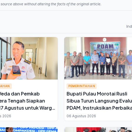
source above without altering the facts of the original article.
In
TAHAN
PEMERINTAHAN
Weda dan Pemkab
Bupati Pulau Morotai Rusli
era Tengah Siapkan
Sibua Turun Langsung Evalu
7 Agustus untuk Warga
PDAM, Instruksikan Perbaik
Ini Kata Plh Kepala
Jaringan Distribusi Air
s 2026
06 Agustus 2026