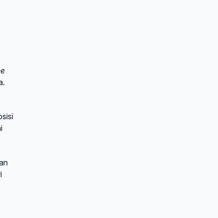
he
a.
sisi
i
uan
i