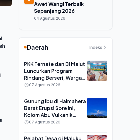
Awet Wangi Terbaik
Sepanjang 2026
04 Agustus 2026
l
rah
Daerah
Indeks
PKK Ternate dan BI Malut
Luncurkan Program
i
Rindang Berseri, Warga
Didorong Tanam Cabai
07 Agustus 2026
dan Kangkung di
Pekarangan
Gunung Ibu di Halmahera
Barat Erupsi Sore Ini,
Kolom Abu Vulkanik
ga
Capai 600 Meter di Atas
07 Agustus 2026
Puncak
Pejabat Desa di Maluku