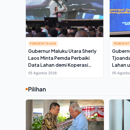
PEMERINTAHAN
PEMERIN
Gubernur Maluku Utara Sherly
Gubernu
Laos Minta Pemda Perbaiki
Tjoanda
Data Lahan demi Koperasi
Lahan u
Merah Putih, Kuota Sawah
Cetak 
05 Agustus 2026
05 Agustu
7.500 Hektare Melayang
Pilihan