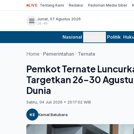
LIVE
Tentang Kami
Redaksi
Pedoman Media Siber
Jumat, 07 Agustus 2026
10:40
Nasional
Daerah
Politik
Huk
Home
Pemerintahan
Ternate
Pemkot Ternate Luncurka
Targetkan 26–30 Agustu
Dunia
Sabtu, 04 Juli 2026 • 20:17:02 WIB
KE
Kemal Batubara