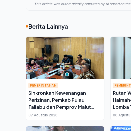
This article was automatically rewritten by AI based on the 
Berita Lainnya
PEMERINTAHAN
PEMERIN
Sinkronkan Kewenangan
Rutan 
Perizinan, Pemkab Pulau
Halmah
Taliabu dan Pemprov Malut
Lomba 1
Perkuat Koordinasi Tata Ruang
Binaan, 
07 Agustus 2026
06 Agustu
Rutan