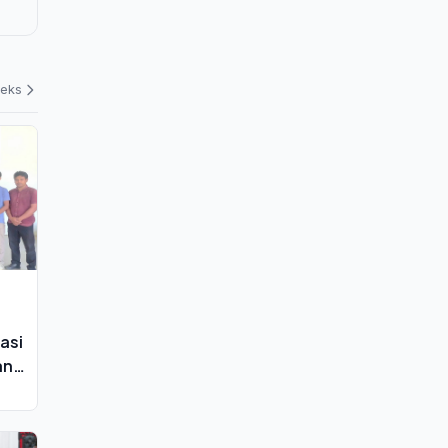
deks
asi
an