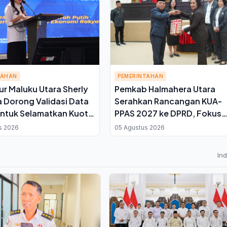
TAHAN
PEMERINTAHAN
r Maluku Utara Sherly
Pemkab Halmahera Utara
 Dorong Validasi Data
Serahkan Rancangan KUA-
ntuk Selamatkan Kuota
PPAS 2027 ke DPRD, Fokus
Sawah 7.500 Hektare
Buka Isolasi Wilayah dan
s 2026
05 Agustus 2026
Perkuat Ekonomi Lokal
In