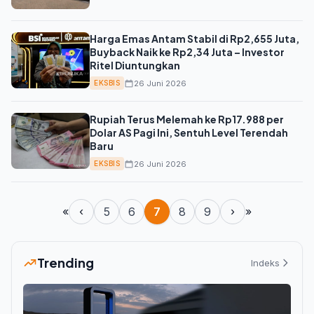
Harga Emas Antam Stabil di Rp2,655 Juta,
Buyback Naik ke Rp2,34 Juta – Investor
Ritel Diuntungkan
26 Juni 2026
EKSBIS
Rupiah Terus Melemah ke Rp17.988 per
Dolar AS Pagi Ini, Sentuh Level Terendah
Baru
26 Juni 2026
EKSBIS
«
‹
5
6
7
8
9
›
»
Trending
Indeks