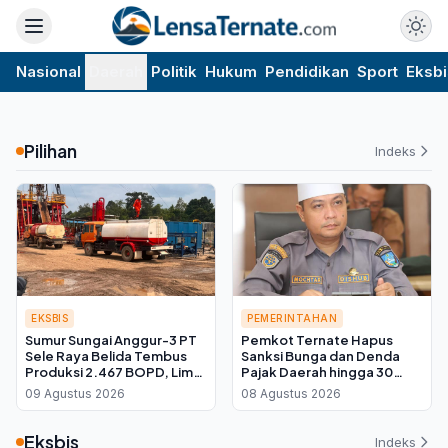
Nasional
Daerah
Politik
Hukum
Pendidikan
Sport
Eksbi
Pilihan
Indeks
EKSBIS
PEMERINTAHAN
Sumur Sungai Anggur-3 PT
Pemkot Ternate Hapus
Sele Raya Belida Tembus
Sanksi Bunga dan Denda
Produksi 2.467 BOPD, Lima
Pajak Daerah hingga 30
Kali Lipat dari Target
September 2026, Cukup
09 Agustus 2026
08 Agustus 2026
Bayar Pokok
Eksbis
Indeks