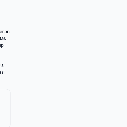
erian
tas
ap
is
esi