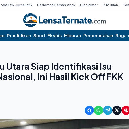
Kode Etik Jurnalistik
Pedoman Ramah Anak
Disclaimer
Info Iklan
Kon
um
Pendidikan
Sport
Eksbis
Hiburan
Pemerintahan
Raga
tara Siap Identifikasi Isu
sional, Ini Hasil Kick Off FKK