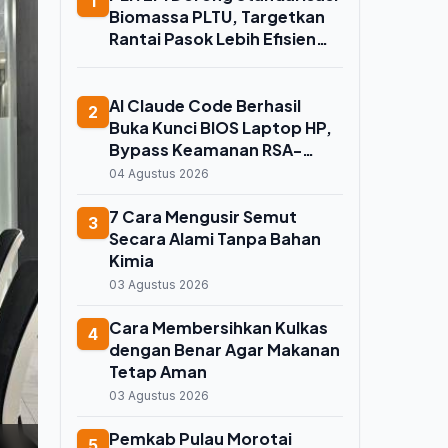
1
Biomassa PLTU, Targetkan
Rantai Pasok Lebih Efisien
dan Andal
AI Claude Code Berhasil
2
Buka Kunci BIOS Laptop HP,
Bypass Keamanan RSA-
2048 dan Aktifkan 55
04 Agustus 2026
Pengaturan Tersembunyi
7 Cara Mengusir Semut
3
Secara Alami Tanpa Bahan
Kimia
03 Agustus 2026
Cara Membersihkan Kulkas
4
dengan Benar Agar Makanan
Tetap Aman
03 Agustus 2026
Pemkab Pulau Morotai
5