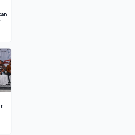
kan
r
at