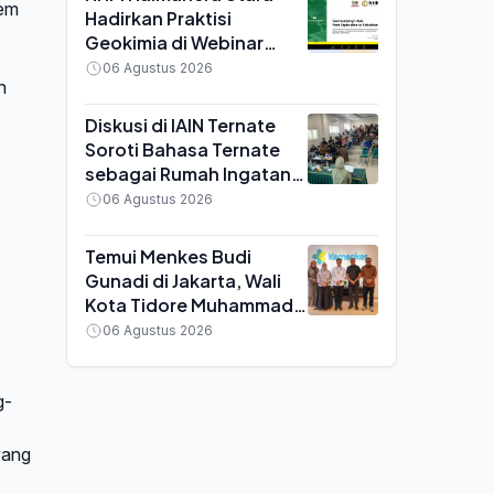
tem
Hadirkan Praktisi
Geokimia di Webinar
MGEI UNG, Bahas
06 Agustus 2026
n
Efisiensi Tambang Emas
Diskusi di IAIN Ternate
Soroti Bahasa Ternate
sebagai Rumah Ingatan,
Yayasan Pustaka Pangaji
06 Agustus 2026
Siap Kawal Regulasi
Temui Menkes Budi
Gunadi di Jakarta, Wali
Kota Tidore Muhammad
Sinen Bawa Sejumlah
06 Agustus 2026
Keluhan Kesehatan
Daerah
g-
yang