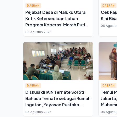
DAERAH
DAERAH
Pejabat Desa di Maluku Utara
Cek Paj
Kritik Ketersediaan Lahan
Kini Bis
Program Koperasi Merah Putih
06 Agustu
saat Seminar di Ternate
06 Agustus 2026
DAERAH
DAERAH
Diskusi di IAIN Ternate Soroti
Temui M
Bahasa Ternate sebagai Rumah
Jakarta
Ingatan, Yayasan Pustaka
Muhamm
Pangaji Siap Kawal Regulasi
Sejumla
06 Agustus 2026
06 Agustu