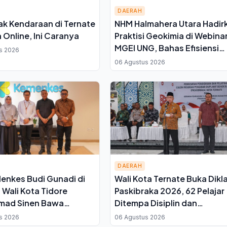
DAERAH
ak Kendaraan di Ternate
NHM Halmahera Utara Hadir
a Online, Ini Caranya
Praktisi Geokimia di Webina
MGEI UNG, Bahas Efisiensi
s 2026
Tambang Emas
06 Agustus 2026
DAERAH
enkes Budi Gunadi di
Wali Kota Ternate Buka Dikl
, Wali Kota Tidore
Paskibraka 2026, 62 Pelajar
ad Sinen Bawa
Ditempa Disiplin dan
h Keluhan Kesehatan
Kepemimpinan
s 2026
06 Agustus 2026