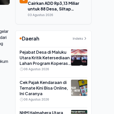
Cairkan ADD Rp3,13 Miliar
untuk 88 Desa, Siltap
Perangkat Desa Desember
03 Agustus 2026
2025 Masih Tertunda
gelar
dari
Daerah
Indeks
ng
Pejabat Desa di Maluku
Utara Kritik Ketersediaan
Hukum
Lahan Program Koperasi
Merah Putih saat Seminar
06 Agustus 2026
di Ternate
Cek Pajak Kendaraan di
Ternate Kini Bisa Online,
Ini Caranya
06 Agustus 2026
NHM Halmahera Utara