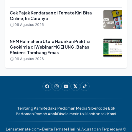
Cek Pajak Kendaraan di Ternate Kini Bisa
Online, Ini Caranya
06 Agustus 2026
NHM Halmahera Utara Hadirkan Praktisi
Geokimia di Webinar MGEI UNG, Bahas
Efisiensi Tambang Emas
06 Agustus 2026
Tentang Kami
Redaksi
Pedoman Media Siber
Kode Etik
Pedoman Ramah Anak
Disclaimer
Info Iklan
Kontak Kami
Lensaternate.com- Berita Ternate Hari Ini, Akurat dan Terpercaya ©