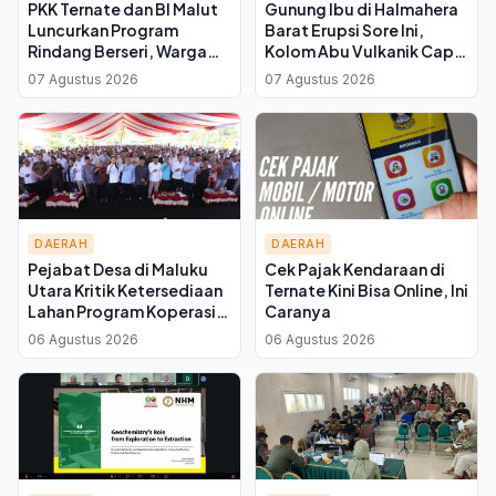
PKK Ternate dan BI Malut
Gunung Ibu di Halmahera
Luncurkan Program
Barat Erupsi Sore Ini,
Rindang Berseri, Warga
Kolom Abu Vulkanik Capai
Didorong Tanam Cabai
600 Meter di Atas Puncak
07 Agustus 2026
07 Agustus 2026
dan Kangkung di
Pekarangan
DAERAH
DAERAH
Pejabat Desa di Maluku
Cek Pajak Kendaraan di
Utara Kritik Ketersediaan
Ternate Kini Bisa Online, Ini
Lahan Program Koperasi
Caranya
Merah Putih saat Seminar
06 Agustus 2026
06 Agustus 2026
di Ternate