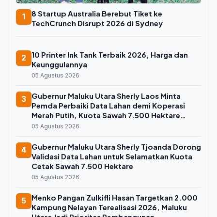
8 Startup Australia Berebut Tiket ke
1
TechCrunch Disrupt 2026 di Sydney
10 Printer Ink Tank Terbaik 2026, Harga dan
2
Keunggulannya
05 Agustus 2026
Gubernur Maluku Utara Sherly Laos Minta
3
Pemda Perbaiki Data Lahan demi Koperasi
Merah Putih, Kuota Sawah 7.500 Hektare
Melayang
05 Agustus 2026
Gubernur Maluku Utara Sherly Tjoanda Dorong
4
Validasi Data Lahan untuk Selamatkan Kuota
Cetak Sawah 7.500 Hektare
05 Agustus 2026
Menko Pangan Zulkifli Hasan Targetkan 2.000
5
Kampung Nelayan Terealisasi 2026, Maluku
Utara Jadi Prioritas Pembangunan