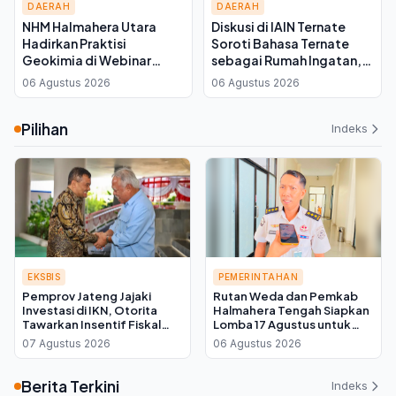
DAERAH
DAERAH
NHM Halmahera Utara
Diskusi di IAIN Ternate
Hadirkan Praktisi
Soroti Bahasa Ternate
Geokimia di Webinar
sebagai Rumah Ingatan,
MGEI UNG, Bahas Efisiensi
Yayasan Pustaka Pangaji
06 Agustus 2026
06 Agustus 2026
Tambang Emas
Siap Kawal Regulasi
Pilihan
Indeks
EKSBIS
PEMERINTAHAN
Pemprov Jateng Jajaki
Rutan Weda dan Pemkab
Investasi di IKN, Otorita
Halmahera Tengah Siapkan
Tawarkan Insentif Fiskal
Lomba 17 Agustus untuk
bagi Daerah Mitra
Warga Binaan, Ini Kata Plh
07 Agustus 2026
06 Agustus 2026
Kepala Rutan
Berita Terkini
Indeks