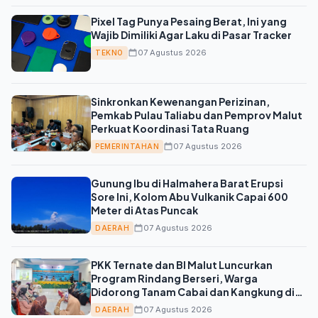
Pixel Tag Punya Pesaing Berat, Ini yang
Wajib Dimiliki Agar Laku di Pasar Tracker
07 Agustus 2026
TEKNO
Sinkronkan Kewenangan Perizinan,
Pemkab Pulau Taliabu dan Pemprov Malut
Perkuat Koordinasi Tata Ruang
07 Agustus 2026
PEMERINTAHAN
Gunung Ibu di Halmahera Barat Erupsi
Sore Ini, Kolom Abu Vulkanik Capai 600
Meter di Atas Puncak
07 Agustus 2026
DAERAH
PKK Ternate dan BI Malut Luncurkan
Program Rindang Berseri, Warga
Didorong Tanam Cabai dan Kangkung di
Pekarangan
07 Agustus 2026
DAERAH