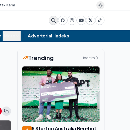
tak Kami
m
More
Advertorial
Indeks
Trending
Indeks
8 Startup Australia Berebut