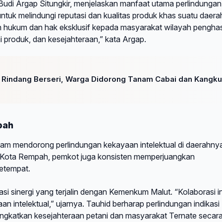
di Argap Situngkir, menjelaskan manfaat utama perlindungan i
ntuk melindungi reputasi dan kualitas produk khas suatu daerah
n hukum dan hak eksklusif kepada masyarakat wilayah penghas
i produk, dan kesejahteraan,” kata Argap.
m Rindang Berseri, Warga Didorong Tanam Cabai dan Kangk
pah
alam mendorong perlindungan kekayaan intelektual di daerahny
 Kota Rempah, pemkot juga konsisten memperjuangkan
setempat.
i sinergi yang terjalin dengan Kemenkum Malut. “Kolaborasi in
intelektual,” ujarnya. Tauhid berharap perlindungan indikasi
ingkatkan kesejahteraan petani dan masyarakat Ternate secar