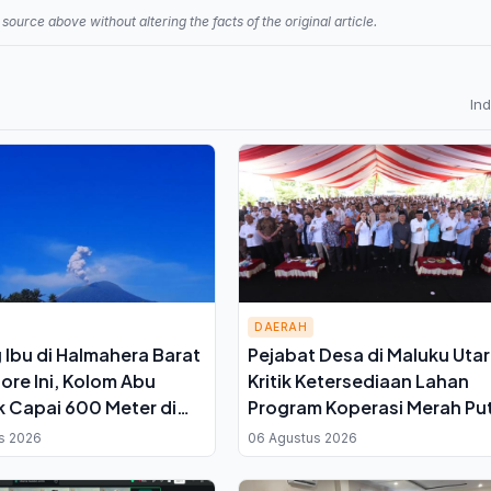
source above without altering the facts of the original article.
In
DAERAH
Ibu di Halmahera Barat
Pejabat Desa di Maluku Uta
Sore Ini, Kolom Abu
Kritik Ketersediaan Lahan
k Capai 600 Meter di
Program Koperasi Merah Pu
uncak
saat Seminar di Ternate
s 2026
06 Agustus 2026