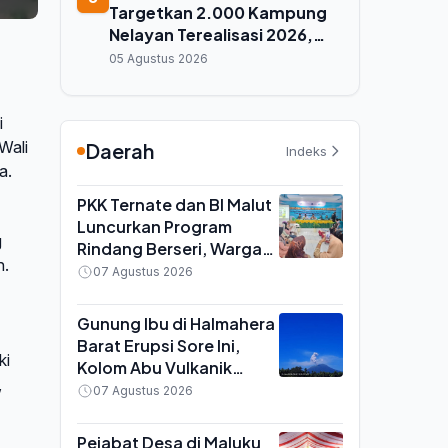
Targetkan 2.000 Kampung
Nelayan Terealisasi 2026,
Maluku Utara Jadi Prioritas
05 Agustus 2026
Pembangunan
i
Wali
Daerah
Indeks
a.
PKK Ternate dan BI Malut
Luncurkan Program
g
Rindang Berseri, Warga
n.
Didorong Tanam Cabai
07 Agustus 2026
dan Kangkung di
Pekarangan
Gunung Ibu di Halmahera
Barat Erupsi Sore Ini,
ki
Kolom Abu Vulkanik
,
Capai 600 Meter di Atas
07 Agustus 2026
Puncak
Pejabat Desa di Maluku