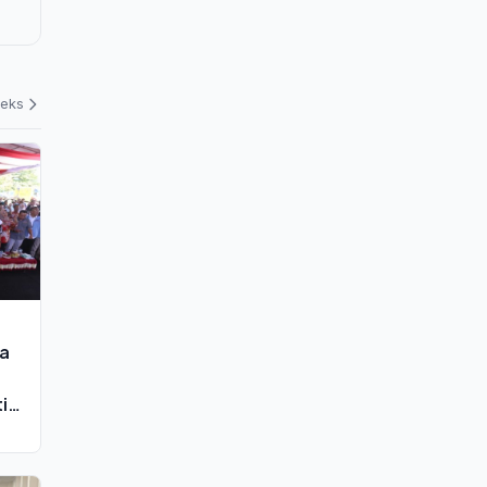
deks
ra
tih