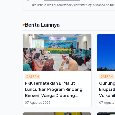
This article was automatically rewritten by AI based on the 
Berita Lainnya
DAERAH
DAERAH
PKK Ternate dan BI Malut
Gunung 
Luncurkan Program Rindang
Erupsi 
Berseri, Warga Didorong
Vulkani
Tanam Cabai dan Kangkung di
Atas P
07 Agustus 2026
07 Agustu
Pekarangan