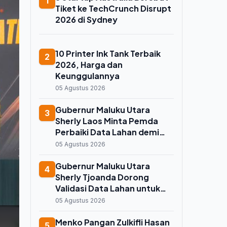
1
Tiket ke TechCrunch Disrupt
2026 di Sydney
10 Printer Ink Tank Terbaik
2
2026, Harga dan
Keunggulannya
05 Agustus 2026
Gubernur Maluku Utara
3
Sherly Laos Minta Pemda
Perbaiki Data Lahan demi
Koperasi Merah Putih, Kuota
05 Agustus 2026
Sawah 7.500 Hektare
Melayang
Gubernur Maluku Utara
4
Sherly Tjoanda Dorong
Validasi Data Lahan untuk
Selamatkan Kuota Cetak
05 Agustus 2026
Sawah 7.500 Hektare
Menko Pangan Zulkifli Hasan
5