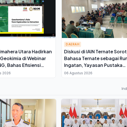
DAERAH
mahera Utara Hadirkan
Diskusi di IAIN Ternate Sorot
i Geokimia di Webinar
Bahasa Ternate sebagai R
G, Bahas Efisiensi
Ingatan, Yayasan Pustaka
g Emas
Pangaji Siap Kawal Regulasi
s 2026
06 Agustus 2026
In