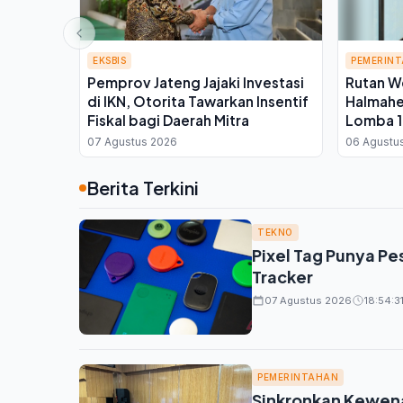
EKSBIS
PEMERIN
Pemprov Jateng Jajaki Investasi
Rutan W
di IKN, Otorita Tawarkan Insentif
Halmahe
Fiskal bagi Daerah Mitra
Lomba 1
Binaan, 
07 Agustus 2026
06 Agustu
Berita Terkini
TEKNO
Pixel Tag Punya Pes
Tracker
07 Agustus 2026
18:54:3
PEMERINTAHAN
Sinkronkan Kewena