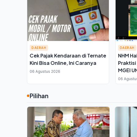
DAERAH
DAERAH
Cek Pajak Kendaraan di Ternate
NHM Hal
Kini Bisa Online, Ini Caranya
Praktis
MGEI UN
06 Agustus 2026
Tamban
06 Agustu
Pilihan