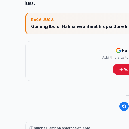
luas.
BACA JUGA
Gunung Ibu di Halmahera Barat Erupsi Sore I
Fo
Add this site 
Ad
Sumber:
ambon.antaranews.com