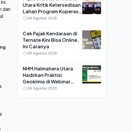
ni.
Utara Kritik Ketersediaan
 dari
Lahan Program Koperasi
il
Merah Putih saat Seminar
06 Agustus 2026
di Ternate
Cek Pajak Kendaraan di
Ternate Kini Bisa Online,
Ini Caranya
ung
06 Agustus 2026
NHM Halmahera Utara
Hadirkan Praktisi
Geokimia di Webinar
a.
MGEI UNG, Bahas
06 Agustus 2026
Efisiensi Tambang Emas
i
a