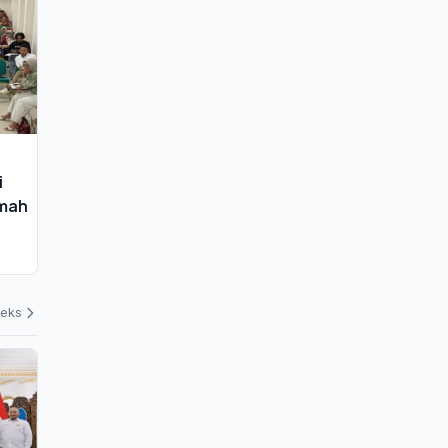
i
umah
deks