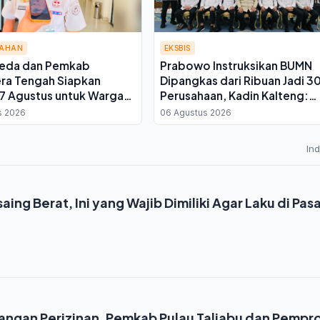
TAHAN
EKSBIS
eda dan Pemkab
Prabowo Instruksikan BUMN
ra Tengah Siapkan
Dipangkas dari Ribuan Jadi 3
7 Agustus untuk Warga
Perusahaan, Kadin Kalteng:
Ini Kata Plh Kepala Rutan
Infrastruktur Kembali ke Swa
s 2026
06 Agustus 2026
In
aing Berat, Ini yang Wajib Dimiliki Agar Laku di Pas
1
ngan Perizinan, Pemkab Pulau Taliabu dan Pempr