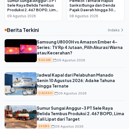
Sumur Sungai Anggur-3 PT
Pemkot Ternate Hapus
Sele Raya Belida Tembus
Sanksi Bunga dan Denda
Produksi 2.467 BOPD, Lima
Pajak Daerah hingga 30
Kali Lipat dari Target
September 2026, Cukup
09 Agustus 2026
08 Agustus 2026
Bayar Pokok
Berita Terkini
Indeks
Samsung U8000H vs Amazon Ember 4-
Series: TV Rp 4 Jutaan, Pilih Akurasi Warna
atau Kecerahan?
09 Agustus 2026
RAGAM
Jadwal Kapal dari Pelabuhan Manado
Senin 10 Agustus 2026: Ada ke Tahuna
hingga Ternate
09 Agustus 2026
DAERAH
Sumur Sungai Anggur-3 PT Sele Raya
Belida Tembus Produksi 2.467 BOPD, Lima
Kali Lipat dari Target
09 Agustus 2026
EKSBIS