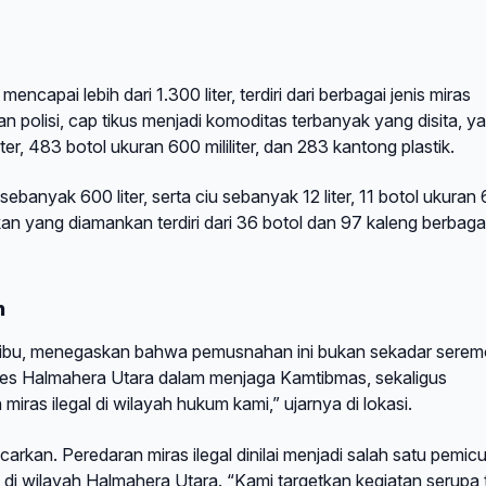
capai lebih dari 1.300 liter, terdiri dari berbagai jenis miras
an polisi, cap tikus menjadi komoditas terbanyak yang disita, ya
iter, 483 botol ukuran 600 mililiter, dan 283 kantong plastik.
banyak 600 liter, serta ciu sebanyak 12 liter, 11 botol ukuran
ikan yang diamankan terdiri dari 36 botol dan 97 kaleng berbaga
n
ribu, menegaskan bahwa pemusnahan ini bukan sekadar serem
es Halmahera Utara dalam menjaga Kamtibmas, sekaligus
as ilegal di wilayah hukum kami,” ujarnya di lokasi.
rkan. Peredaran miras ilegal dinilai menjadi salah satu pemic
di wilayah Halmahera Utara. “Kami targetkan kegiatan serupa 