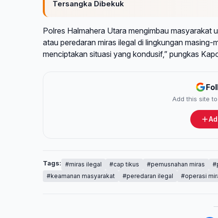
Tersangka Dibekuk
Polres Halmahera Utara mengimbau masyarakat unt
atau peredaran miras ilegal di lingkungan masing
menciptakan situasi yang kondusif,” pungkas Kapo
Fo
Add this site 
Ad
Tags:
#miras ilegal
#cap tikus
#pemusnahan miras
#
#keamanan masyarakat
#peredaran ilegal
#operasi mir