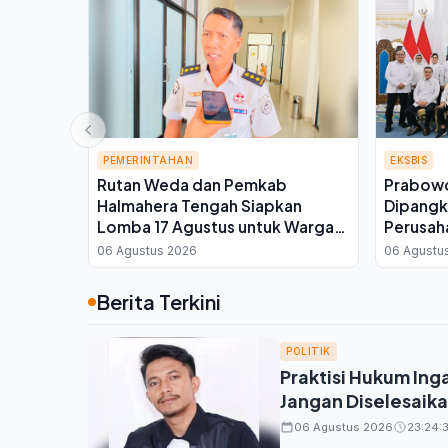
PEMERINTAHAN
EKSBIS
Rutan Weda dan Pemkab
Prabowo
Halmahera Tengah Siapkan
Dipangka
Lomba 17 Agustus untuk Warga
Perusah
Binaan, Ini Kata Plh Kepala Rutan
Infrastr
06 Agustus 2026
06 Agustu
Berita Terkini
POLITIK
Praktisi Hukum In
Jangan Diselesaika
06 Agustus 2026
23:24:3