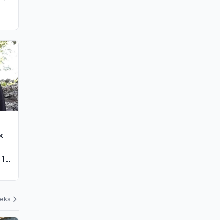
k
 1
deks