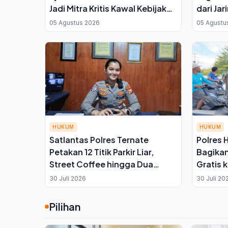
Jadi Mitra Kritis Kawal Kebijakan
dari Jar
Daerah
Halmahe
05 Agustus 2026
05 Agustu
Dibeku
HUKUM
HUKUM
Satlantas Polres Ternate
Polres 
Petakan 12 Titik Parkir Liar,
Bagikan
Street Coffee hingga Dua
Gratis 
Rumah Sakit Jadi Sasaran
Pelangg
30 Juli 2026
30 Juli 20
Penertiban
Pilihan