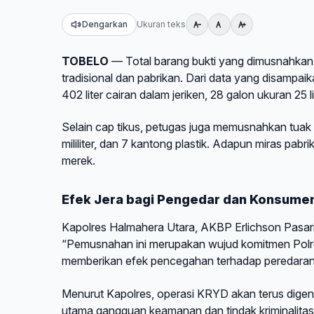
Dengarkan
Ukuran teks
TOBELO
— Total barang bukti yang dimusnahkan men
tradisional dan pabrikan. Dari data yang disampaik
402 liter cairan dalam jeriken, 28 galon ukuran 25 l
Selain cap tikus, petugas juga memusnahkan tuak se
mililiter, dan 7 kantong plastik. Adapun miras pabr
merek.
Efek Jera bagi Pengedar dan Konsume
Kapolres Halmahera Utara, AKBP Erlichson Pasa
“Pemusnahan ini merupakan wujud komitmen Polr
memberikan efek pencegahan terhadap peredaran mir
Menurut Kapolres, operasi KRYD akan terus digenca
utama gangguan keamanan dan tindak kriminalitas 