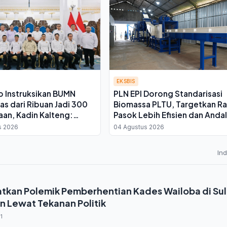
EKSBIS
 Instruksikan BUMN
PLN EPI Dorong Standarisasi
s dari Ribuan Jadi 300
Biomassa PLTU, Targetkan Ra
aan, Kadin Kalteng:
Pasok Lebih Efisien dan Andal
uktur Kembali ke Swasta
s 2026
04 Agustus 2026
In
gatkan Polemik Pemberhentian Kades Wailoba di Su
n Lewat Tekanan Politik
1