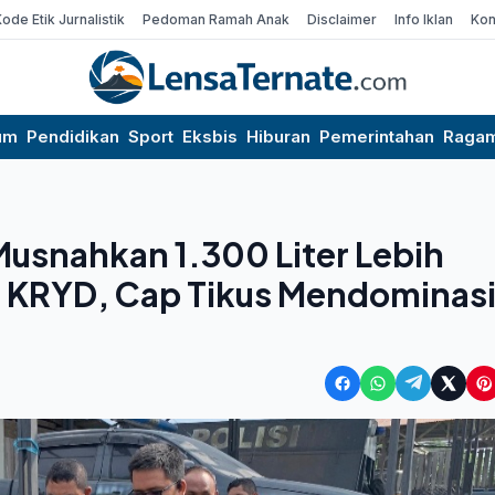
Kode Etik Jurnalistik
Pedoman Ramah Anak
Disclaimer
Info Iklan
Kon
um
Pendidikan
Sport
Eksbis
Hiburan
Pemerintahan
Raga
Musnahkan 1.300 Liter Lebih
si KRYD, Cap Tikus Mendominas