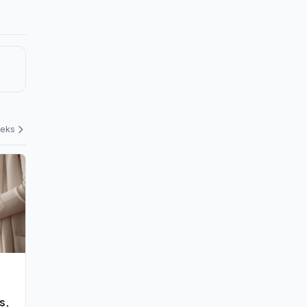
deks
s,