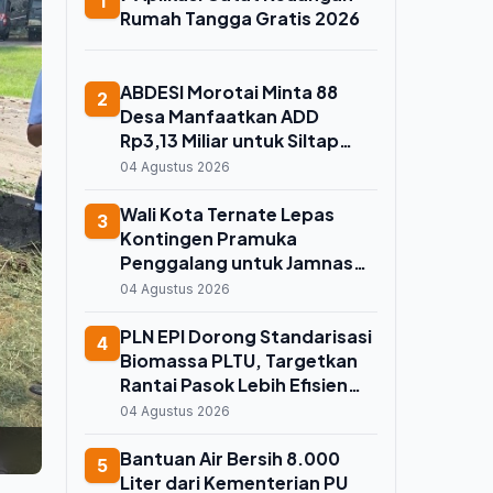
1
Rumah Tangga Gratis 2026
ABDESI Morotai Minta 88
2
Desa Manfaatkan ADD
Rp3,13 Miliar untuk Siltap
Perangkat dan Dukung
04 Agustus 2026
Morofest 2026
Wali Kota Ternate Lepas
3
Kontingen Pramuka
Penggalang untuk Jamnas
2026 di Cibubur, Titip Pesan
04 Agustus 2026
Jaga Nama Baik dan
Kenalkan Budaya Lokal
PLN EPI Dorong Standarisasi
4
Biomassa PLTU, Targetkan
Rantai Pasok Lebih Efisien
dan Andal
04 Agustus 2026
Bantuan Air Bersih 8.000
5
Liter dari Kementerian PU