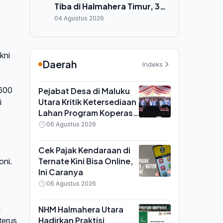
Tiba di Halmahera Timur, 300
Jiwa Terbantu
04 Agustus 2026
kni
Daerah
Indeks
 600
Pejabat Desa di Maluku
Utara Kritik Ketersediaan
i
Lahan Program Koperasi
Merah Putih saat Seminar
06 Agustus 2026
di Ternate
Cek Pajak Kendaraan di
Ternate Kini Bisa Online,
oni.
Ini Caranya
06 Agustus 2026
u
NHM Halmahera Utara
Hadirkan Praktisi
terus