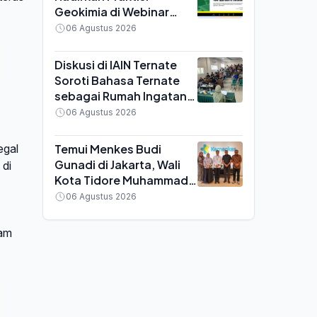
Geokimia di Webinar
MGEI UNG, Bahas
06 Agustus 2026
Efisiensi Tambang Emas
Diskusi di IAIN Ternate
Soroti Bahasa Ternate
sebagai Rumah Ingatan,
Yayasan Pustaka Pangaji
06 Agustus 2026
Siap Kawal Regulasi
Temui Menkes Budi
egal
Gunadi di Jakarta, Wali
 di
Kota Tidore Muhammad
Sinen Bawa Sejumlah
06 Agustus 2026
Keluhan Kesehatan
Daerah
ram