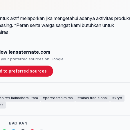
uk aktif melaporkan jika mengetahui adanya aktivitas produks
-masing. “Peran serta warga sangat kami butuhkan untuk
lres.
llow lensaternate.com
to your preferred sources on Google
d to preferred sources
polres halmahera utara
#peredaran miras
#miras tradisional
#kryd
as
BAGIKAN