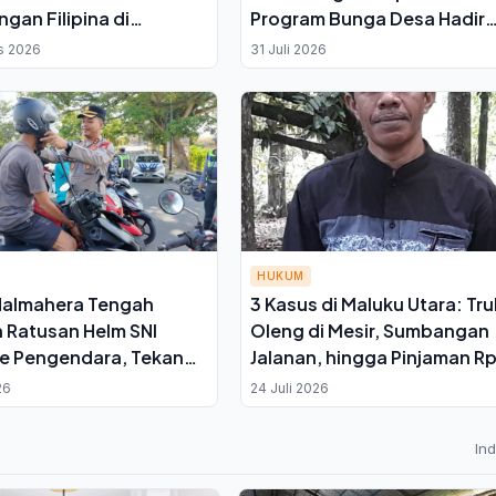
ingan Filipina di
Program Bunga Desa Hadir
ra Utara, 3 Tersangka
untuk Dukungan Fisik dan
s 2026
31 Juli 2026
k
Mental
HUKUM
Halmahera Tengah
3 Kasus di Maluku Utara: Tru
 Ratusan Helm SNI
Oleng di Mesir, Sumbangan
ke Pengendara, Tekan
Jalanan, hingga Pinjaman Rp
aran Lalu Lintas
Triliun; Anwar Husen Kritik
26
24 Juli 2026
Kebodohan Kolektif
In